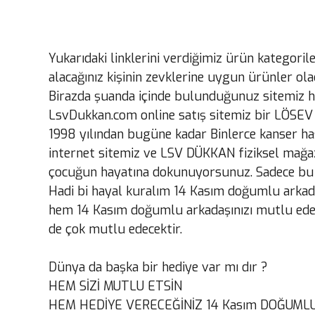
Yukarıdaki linklerini verdiğimiz ürün kategoril
alacağınız kişinin zevklerine uygun ürünler olac
Birazda şuanda içinde bulunduğunuz sitemiz h
LsvDukkan.com online satış sitemiz bir LÖSEV 
1998 yılından bugüne kadar Binlerce kanser ha
internet sitemiz ve LSV DÜKKAN fiziksel mağaz
çocuğun hayatına dokunuyorsunuz. Sadece bu öze
Hadi bi hayal kuralım 14 Kasım doğumlu arkada
hem 14 Kasım doğumlu arkadaşınızı mutlu ederk
de çok mutlu edecektir.
Dünya da başka bir hediye var mı dır ?
HEM SİZİ MUTLU ETSİN
HEM HEDİYE VERECEĞİNİZ 14 Kasım DOĞUMLU 