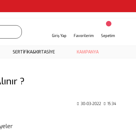
Giriş Yap
Favorilerim
Sepetim
SERTİFİKA&KIRTASİYE
KAMPANYA
ınır ?
30-03-2022
15:34
yeler