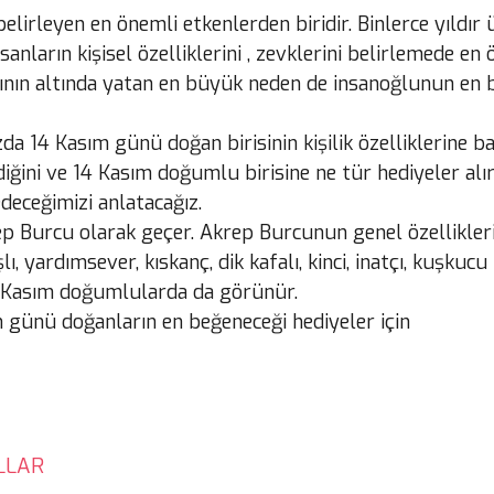
belirleyen en önemli etkenlerden biridir. Binlerce yıldır
anların kişisel özelliklerini , zevklerini belirlemede e
ın altında yatan en büyük neden de insanoğlunun en bil
a 14 Kasım günü doğan birisinin kişilik özelliklerine ba
iğini ve 14 Kasım doğumlu birisine ne tür hediyeler alı
deceğimizi anlatacağız.
rep Burcu olarak geçer. Akrep Burcunun genel özellikle
, yardımsever, kıskanç, dik kafalı, kinci, inatçı, kuşkucu k
14 Kasım doğumlularda da görünür.
ım günü doğanların en beğeneceği hediyeler için
LLAR