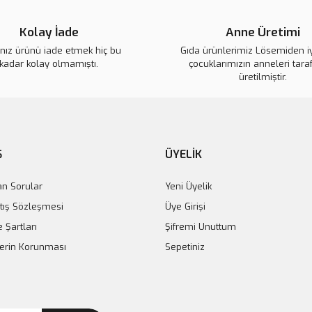
Kolay İade
Anne Üretimi
ınız ürünü iade etmek hiç bu
Gıda ürünlerimiz Lösemiden i
kadar kolay olmamıştı.
çocuklarımızın anneleri tara
üretilmiştir.
Ş
ÜYELİK
an Sorular
Yeni Üyelik
tış Sözleşmesi
Üye Girişi
e Şartları
Şifremi Unuttum
ilerin Korunması
Sepetiniz