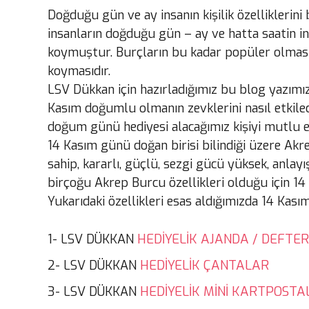
Doğduğu gün ve ay insanın kişilik özelliklerini 
insanların doğduğu gün – ay ve hatta saatin ins
koymuştur. Burçların bu kadar popüler olmasın
koymasıdır.
LSV Dükkan için hazırladığımız bu blog yazımızd
Kasım doğumlu olmanın zevklerini nasıl etkiled
doğum günü hediyesi alacağımız kişiyi mutlu e
14 Kasım günü doğan birisi bilindiği üzere Ak
sahip, kararlı, güçlü, sezgi gücü yüksek, anlayışlı
birçoğu Akrep Burcu özellikleri olduğu için 
Yukarıdaki özellikleri esas aldığımızda 14 Kas
HEDİYELİK AJANDA / DEFTER
1- LSV DÜKKAN
HEDİYELİK ÇANTALAR
2- LSV DÜKKAN
HEDİYELİK MİNİ KARTPOSTA
3- LSV DÜKKAN