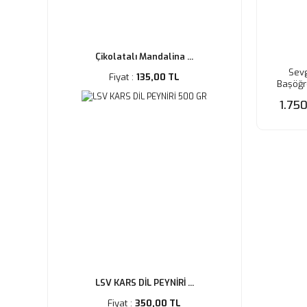
Çikolatalı Mandalina ...
Sevg
Fiyat :
135,00 TL
Başöğ
Ahşa
1.75
LSV KARS DİL PEYNİRİ ...
Fiyat :
350,00 TL