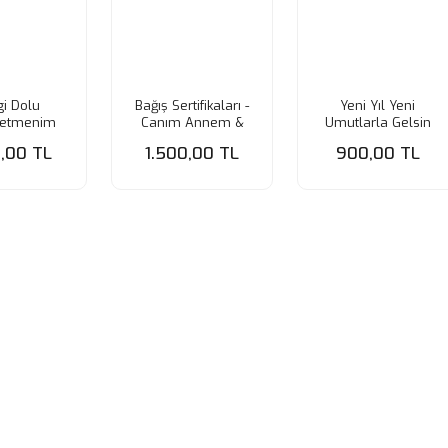
i Dolu
Bağış Sertifikaları -
Yeni Yıl Yeni
retmenim
Canım Annem &
Umutlarla Gelsin
p Büyük
Çocuk
Paspartu Küçük
0,00 TL
1.500,00 TL
900,00 TL