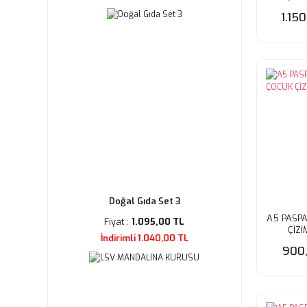
1.15
Doğal Gıda Set 3
A5 PASP
Fiyat :
1.095,00 TL
ÇİZİ
İndirimli 1.040,00 TL
900