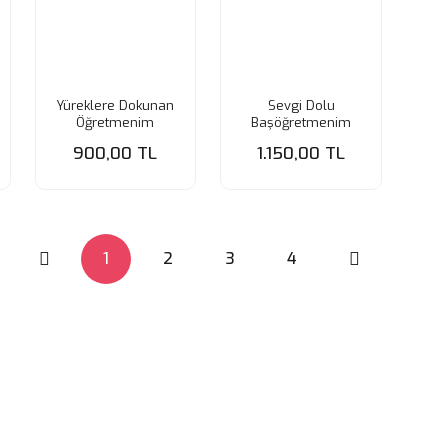
Yüreklere Dokunan
Sevgi Dolu
Öğretmenim
Başöğretmenim
Paspartu Küçük
Paspartu Büyük
900,00 TL
1.150,00 TL
1
2
3
4