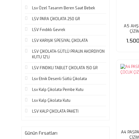
Lsv Özel Tasarım Beren Saat Bebek
LSV PARA ÇİKOLATA 250 GR
A5 AHŞ
LSV Fındıklı Gevrek
ÇİZİ
1.50
LSV KARIŞIK SPESİYAL ÇİKOLATA
LSV ÇİKOLATA-SÜTLÜ PRALİN AKORDİYON
KUTU 12'Lİ
LSV FINDIKLI TABLET ÇİKOLATA 150 GR
Lsv Etnik Desenli Sütlü Çikolata
Lsv Kalp Çikolata Pembe Kutu
Lsv Kalp Çikolata Kutu
LSV KALP ÇİKOLATA PAKETİ
A4 PASP
Günün Fırsatları
ÇİZİ