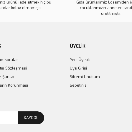
ınız ürünü iade etmek hiç bu
Gıda ürünlerimiz Lösemiden i
kadar kolay olmamıştı.
çocuklarımızın anneleri tara
üretilmiştir.
Ş
ÜYELİK
an Sorular
Yeni Üyelik
tış Sözleşmesi
Üye Girişi
e Şartları
Şifremi Unuttum
ilerin Korunması
Sepetiniz
KAYDOL