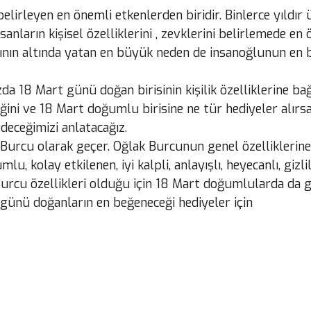
belirleyen en önemli etkenlerden biridir. Binlerce yıldır
anların kişisel özelliklerini , zevklerini belirlemede e
ın altında yatan en büyük neden de insanoğlunun en bil
a 18 Mart günü doğan birisinin kişilik özelliklerine bağ
ğini ve 18 Mart doğumlu birisine ne tür hediyeler alırs
deceğimizi anlatacağız.
k Burcu olarak geçer. Oğlak Burcunun genel özelliklerin
u, kolay etkilenen, iyi kalpli, anlayışlı, heyecanlı, gizlil
k Burcu özellikleri olduğu için 18 Mart doğumlularda da 
t günü doğanların en beğeneceği hediyeler için