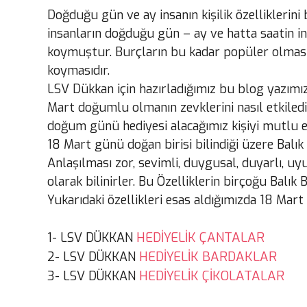
Doğduğu gün ve ay insanın kişilik özelliklerini 
insanların doğduğu gün – ay ve hatta saatin ins
koymuştur. Burçların bu kadar popüler olmasın
koymasıdır.
LSV Dükkan için hazırladığımız bu blog yazımızd
Mart doğumlu olmanın zevklerini nasıl etkiledi
doğum günü hediyesi alacağımız kişiyi mutlu e
18 Mart günü doğan birisi bilindiği üzere Balı
Anlaşılması zor, sevimli, duygusal, duyarlı, uyuml
olarak bilinirler. Bu Özelliklerin birçoğu Balı
Yukarıdaki özellikleri esas aldığımızda 18 Mar
HEDİYELİK ÇANTALAR
1- LSV DÜKKAN
HEDİYELİK BARDAKLAR
2- LSV DÜKKAN
HEDİYELİK ÇİKOLATALAR
3- LSV DÜKKAN