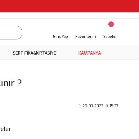
Giriş Yap
Favorilerim
Sepetim
SERTİFİKA&KIRTASİYE
KAMPANYA
nır ?
29-03-2022
15:27
yeler