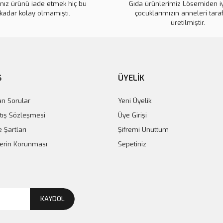
ınız ürünü iade etmek hiç bu
Gıda ürünlerimiz Lösemiden i
kadar kolay olmamıştı.
çocuklarımızın anneleri tara
üretilmiştir.
Ş
ÜYELİK
an Sorular
Yeni Üyelik
tış Sözleşmesi
Üye Girişi
e Şartları
Şifremi Unuttum
ilerin Korunması
Sepetiniz
KAYDOL