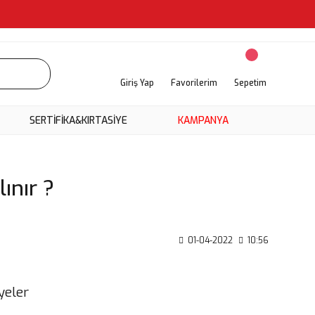
Giriş Yap
Favorilerim
Sepetim
SERTİFİKA&KIRTASİYE
KAMPANYA
ınır ?
01-04-2022
10:56
yeler