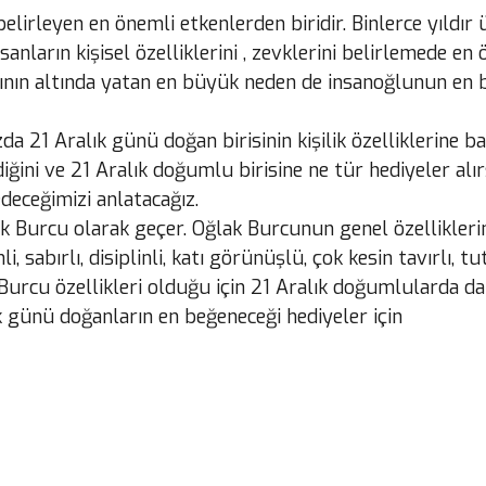
belirleyen en önemli etkenlerden biridir. Binlerce yıldır
anların kişisel özelliklerini , zevklerini belirlemede e
ın altında yatan en büyük neden de insanoğlunun en bil
a 21 Aralık günü doğan birisinin kişilik özelliklerine ba
iğini ve 21 Aralık doğumlu birisine ne tür hediyeler alı
deceğimizi anlatacağız.
lak Burcu olarak geçer. Oğlak Burcunun genel özellikleri
li, sabırlı, disiplinli, katı görünüşlü, çok kesin tavırlı, tu
k Burcu özellikleri olduğu için 21 Aralık doğumlularda d
ık günü doğanların en beğeneceği hediyeler için