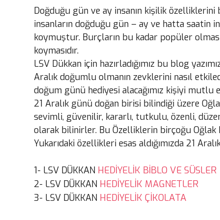
Doğduğu gün ve ay insanın kişilik özelliklerini 
insanların doğduğu gün – ay ve hatta saatin ins
koymuştur. Burçların bu kadar popüler olmasın
koymasıdır.
LSV Dükkan için hazırladığımız bu blog yazımızd
Aralık doğumlu olmanın zevklerini nasıl etkiled
doğum günü hediyesi alacağımız kişiyi mutlu e
21 Aralık günü doğan birisi bilindiği üzere Oğ
sevimli, güvenilir, kararlı, tutkulu, özenli, düzen
olarak bilinirler. Bu Özelliklerin birçoğu Oğla
Yukarıdaki özellikleri esas aldığımızda 21 Aral
1-
HEDİYELİK BİBLO VE SÜSLER
LSV DÜKKAN
HEDİYELİK MAGNETLER
2- LSV DÜKKAN
HEDİYELİK ÇİKOLATA
3- LSV DÜKKAN