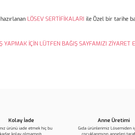
LÖSEV SERTİFİKALARI
 hazırlanan
ile Özel bir tarihe b
Ş YAPMAK İÇİN LÜTFEN BAĞIŞ SAYFAMIZI ZİYARET E
Kolay İade
Anne Üretimi
ınız ürünü iade etmek hiç bu
Gıda ürünlerimiz Lösemiden i
kadar kolay olmamıştı.
çocuklarımızın anneleri tara