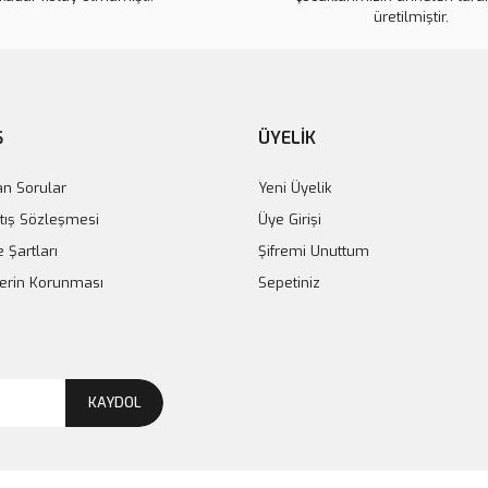
üretilmiştir.
Ş
ÜYELİK
an Sorular
Yeni Üyelik
tış Sözleşmesi
Üye Girişi
e Şartları
Şifremi Unuttum
ilerin Korunması
Sepetiniz
KAYDOL