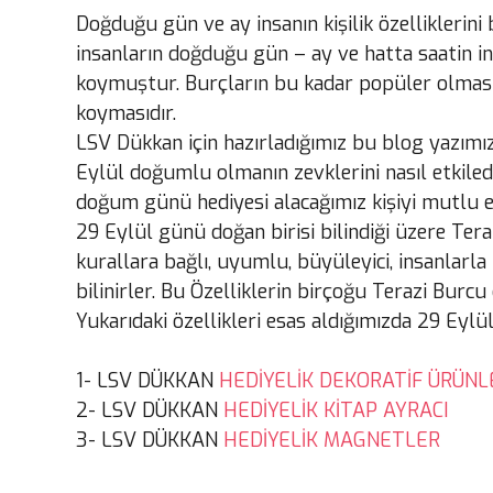
Doğduğu gün ve ay insanın kişilik özelliklerini 
insanların doğduğu gün – ay ve hatta saatin ins
koymuştur. Burçların bu kadar popüler olmasın
koymasıdır.
LSV Dükkan için hazırladığımız bu blog yazımızd
Eylül doğumlu olmanın zevklerini nasıl etkiled
doğum günü hediyesi alacağımız kişiyi mutlu e
29 Eylül günü doğan birisi bilindiği üzere Ter
kurallara bağlı, uyumlu, büyüleyici, insanlarla i
bilinirler. Bu Özelliklerin birçoğu Terazi Burc
Yukarıdaki özellikleri esas aldığımızda 29 Eyl
1-
LSV DÜKKAN
HEDİYELİK DEKORATİF ÜRÜNL
2-
LSV DÜKKAN
HEDİYELİK KİTAP AYRACI
3- LSV DÜKKAN
HEDİYELİK MAGNETLER