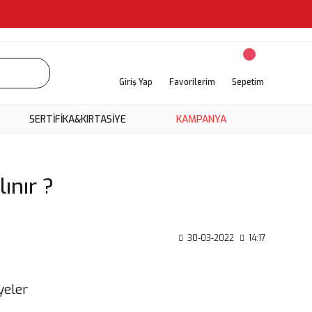
Giriş Yap
Favorilerim
Sepetim
SERTİFİKA&KIRTASİYE
KAMPANYA
ınır ?
30-03-2022
14:17
yeler