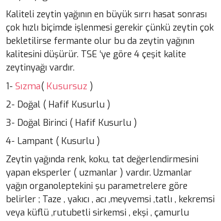
Kaliteli zeytin yağının en büyük sırrı hasat sonrası
çok hızlı biçimde işlenmesi gerekir çünkü zeytin çok
bekletilirse fermante olur bu da zeytin yağının
kalitesini düşürür. TSE ‘ye göre 4 çeşit kalite
zeytinyağı vardır.
Sızma
Kusursuz
1-
(
)
2- Doğal ( Hafif Kusurlu )
3- Doğal Birinci ( Hafif Kusurlu )
4- Lampant ( Kusurlu )
Zeytin yağında renk, koku, tat değerlendirmesini
yapan eksperler ( uzmanlar ) vardır. Uzmanlar
yağın organoleptekini şu parametrelere göre
belirler ; Taze , yakıcı , acı ,meyvemsi ,tatlı , kekremsi
veya küflü ,rutubetli sirkemsi , ekşi , çamurlu