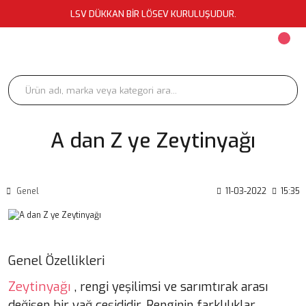
LSV DÜKKAN BİR LÖSEV KURULUŞUDUR.
A dan Z ye Zeytinyağı
Genel
11-03-2022
15:35
Genel Özellikleri
Zeytinyağı
, rengi yeşilimsi ve sarımtırak arası
değişen bir yağ çeşididir. Renginin farklılıklar