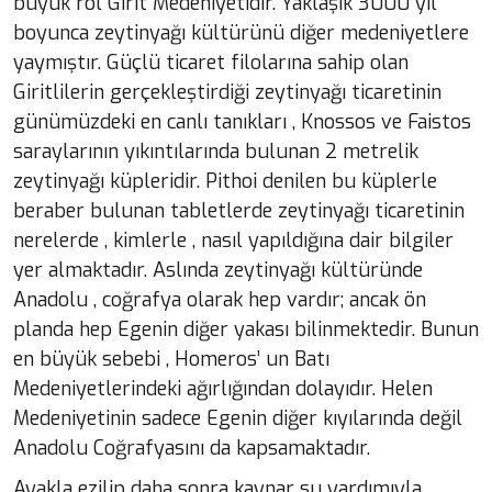
büyük rol Girit Medeniyetidir. Yaklaşık 3000 yıl
boyunca zeytinyağı kültürünü diğer medeniyetlere
yaymıştır. Güçlü ticaret filolarına sahip olan
Giritlilerin gerçekleştirdiği zeytinyağı ticaretinin
günümüzdeki en canlı tanıkları , Knossos ve Faistos
saraylarının yıkıntılarında bulunan 2 metrelik
zeytinyağı küpleridir. Pithoi denilen bu küplerle
beraber bulunan tabletlerde zeytinyağı ticaretinin
nerelerde , kimlerle , nasıl yapıldığına dair bilgiler
yer almaktadır. Aslında zeytinyağı kültüründe
Anadolu , coğrafya olarak hep vardır; ancak ön
planda hep Egenin diğer yakası bilinmektedir. Bunun
en büyük sebebi , Homeros’ un Batı
Medeniyetlerindeki ağırlığından dolayıdır. Helen
Medeniyetinin sadece Egenin diğer kıyılarında değil
Anadolu Coğrafyasını da kapsamaktadır.
Ayakla ezilip daha sonra kaynar su yardımıyla