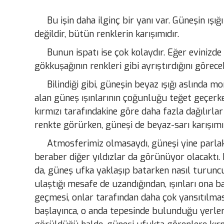
Bu işin daha ilginç bir yanı var. Güneşin ışı
değildir, bütün renklerin karışımıdır.
Bunun ispatı ise çok kolaydır. Eğer evinizde k
gökkuşağının renkleri gibi
ayrıştırdığını görecek
Bilindiği gibi, güneşin beyaz ışığı aslında mor,
alan güneş ışınlarının çoğunluğu teğet
geçerke
kırmızı tarafındakine göre daha fazla
dağılırla
renkte görürken, güneşi de beyaz-sarı karışımı
Atmosferimiz olmasaydı, güneşi yine parla
beraber diğer yıldızlar da görünüyor olacaktı.
da,
güneş ufka yaklaşıp batarken nasıl turuncu,
ulaştığı mesafe de uzandığından, ışınları ona b
geçmesi, onlar tarafından daha çok yansıtılm
başlayınca, o anda tepesinde bulunduğu yerlerd