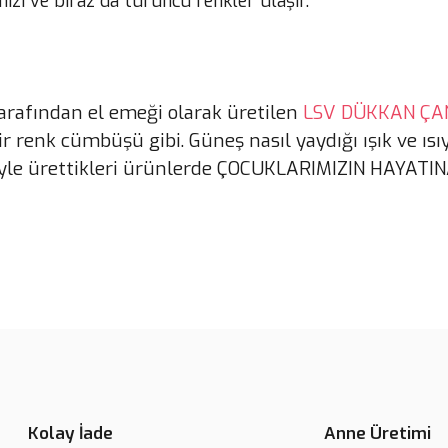
zı ve biraz da turuncu renkler ulaşır.
arafından el emeği olarak üretilen
LSV DÜKKAN ÇA
ir renk cümbüşü gibi. Güneş nasıl yaydığı ışık ve ıs
yle ürettikleri ürünlerde ÇOCUKLARIMIZIN HAYATIN
Kolay İade
Anne Üretimi