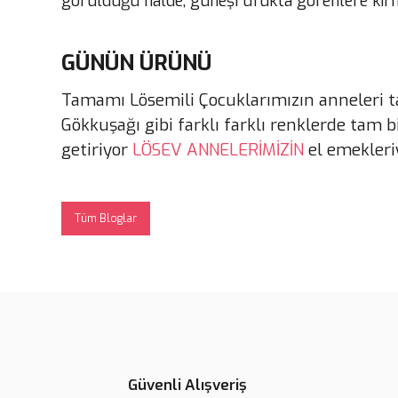
görüldüğü halde, güneşi ufukta görenlere kırmı
GÜNÜN ÜRÜNÜ
Tamamı Lösemili Çocuklarımızın anneleri t
Gökkuşağı gibi farklı farklı renklerde tam b
getiriyor
LÖSEV ANNELERİMİZİN
el emekleri
Tüm Bloglar
Güvenli Alışveriş