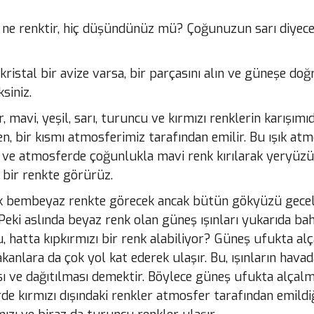
ğı ne renktir, hiç düşündünüz mü? Çoğunuzun sarı
diyece
ristal bir avize varsa, bir parçasını
alın ve güneşe doğru
siniz.
 mavi, yeşil, sarı, turuncu ve kırmızı renklerin
karışımı
n, bir kısmı atmosferimiz tarafından emilir.
Bu ışık atm
r ve atmosferde çoğunlukla mavi renk kırılarak yeryüzü
 bir renkte görürüz.
k bembeyaz renkte görecek ancak bütün gökyüzü
gecel
 Peki
aslında beyaz renk olan güneş ışınları yukarıda ba
 hatta kıpkırmızı bir renk alabiliyor?
Güneş ufukta alç
akanlara da çok yol kat ederek ulaşır. Bu, ışınların ha
ası ve dağıtılması demektir. Böylece güneş ufukta alça
e kırmızı dışındaki renkler atmosfer tarafından emildi