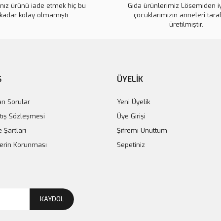
ınız ürünü iade etmek hiç bu
Gıda ürünlerimiz Lösemiden i
kadar kolay olmamıştı.
çocuklarımızın anneleri tara
üretilmiştir.
Ş
ÜYELİK
an Sorular
Yeni Üyelik
tış Sözleşmesi
Üye Girişi
e Şartları
Şifremi Unuttum
ilerin Korunması
Sepetiniz
KAYDOL