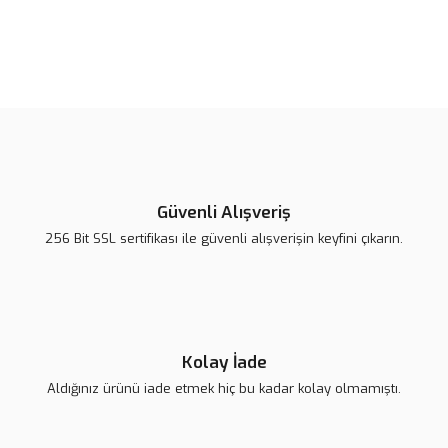
Bu ürünün fiyat bilgisi, resim, ürün açıklamalarında ve diğer
konularda yetersiz gördüğünüz noktaları öneri formunu kullanarak
Bu ürüne ilk yorumu siz yapın!
tarafımıza iletebilirsiniz.
Görüş ve önerileriniz için teşekkür ederiz.
Yorum Yaz
Ürün resmi kalitesiz, bozuk veya görüntülenemiyor.
Ürün açıklamasında eksik bilgiler bulunuyor.
Güvenli Alışveriş
Ürün bilgilerinde hatalar bulunuyor.
256 Bit SSL sertifikası ile güvenli alışverişin keyfini çıkarın.
Ürün fiyatı diğer sitelerden daha pahalı.
Bu ürüne benzer farklı alternatifler olmalı.
Kolay İade
Aldığınız ürünü iade etmek hiç bu kadar kolay olmamıştı.
Gönder