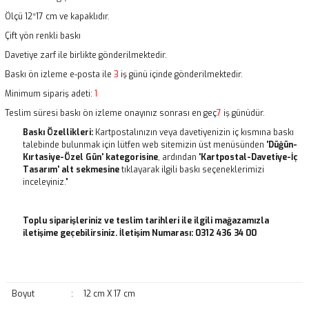
Ölçü 12*17 cm ve kapaklıdır.
Çift yön renkli baskı
Davetiye zarf ile birlikte gönderilmektedir.
Baskı ön izleme e-posta ile
3
iş günü içinde gönderilmektedir.
Minimum sipariş adeti:
1
Teslim süresi baskı ön izleme onayınız sonrası en geç
7
iş günüdür.
Baskı Özellikleri:
Kartpostalınızın veya davetiyenizin iç kısmına baskı
talebinde bulunmak için lütfen web sitemizin üst menüsünden
'Düğün-
Kırtasiye-Özel Gün' kategorisine
, ardından
'Kartpostal-Davetiye-İç
Tasarım' alt sekmesine
tıklayarak ilgili baskı seçeneklerimizi
inceleyiniz."
Toplu siparişleriniz ve teslim tarihleri ile ilgili mağazamızla
iletişime geçebilirsiniz. İletişim Numarası: 0312 436 34 00
Boyut
:
12 cm X 17 cm