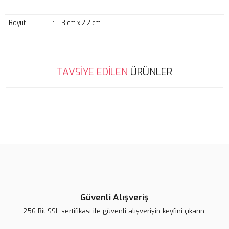
Boyut
:
3 cm x 2,2 cm
Bu ürünün fiyat bilgisi, resim, ürün açıklamalarında ve diğer
TAVSİYE EDİLEN
ÜRÜNLER
konularda yetersiz gördüğünüz noktaları öneri formunu kullanarak
Bu ürüne ilk yorumu siz yapın!
tarafımıza iletebilirsiniz.
Görüş ve önerileriniz için teşekkür ederiz.
Yorum Yaz
Ürün resmi kalitesiz, bozuk veya görüntülenemiyor.
Ürün açıklamasında eksik bilgiler bulunuyor.
Ürün bilgilerinde hatalar bulunuyor.
Ürün fiyatı diğer sitelerden daha pahalı.
Bu ürüne benzer farklı alternatifler olmalı.
Güvenli Alışveriş
256 Bit SSL sertifikası ile güvenli alışverişin keyfini çıkarın.
Lsv Mavi Nazarlık Rozet
Lsv Beyaz Nazarlık Rozet