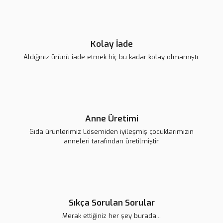
139,00 TL
139,00 TL
Gönder
Kolay İade
Aldığınız ürünü iade etmek hiç bu kadar kolay olmamıştı.
Anne Üretimi
Gıda ürünlerimiz Lösemiden iyileşmiş çocuklarımızın
anneleri tarafından üretilmiştir.
Lsv Beyaz Nazarlık Magnet
Lsv Turkuaz Nazarlık Rozet
139,00 TL
139,00 TL
Sıkça Sorulan Sorular
Merak ettiğiniz her şey burada...