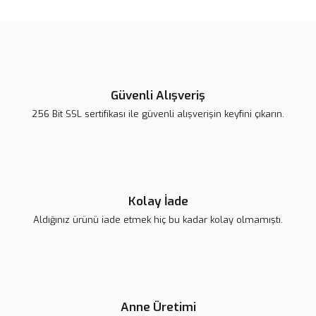
konularda yetersiz gördüğünüz noktaları öneri formunu kullanarak
Bu ürüne ilk yorumu siz yapın!
tarafımıza iletebilirsiniz.
Görüş ve önerileriniz için teşekkür ederiz.
Yorum Yaz
Ürün resmi kalitesiz, bozuk veya görüntülenemiyor.
Ürün açıklamasında eksik bilgiler bulunuyor.
Güvenli Alışveriş
Ürün bilgilerinde hatalar bulunuyor.
256 Bit SSL sertifikası ile güvenli alışverişin keyfini çıkarın.
Ürün fiyatı diğer sitelerden daha pahalı.
Bu ürüne benzer farklı alternatifler olmalı.
Kolay İade
Aldığınız ürünü iade etmek hiç bu kadar kolay olmamıştı.
Gönder
Anne Üretimi