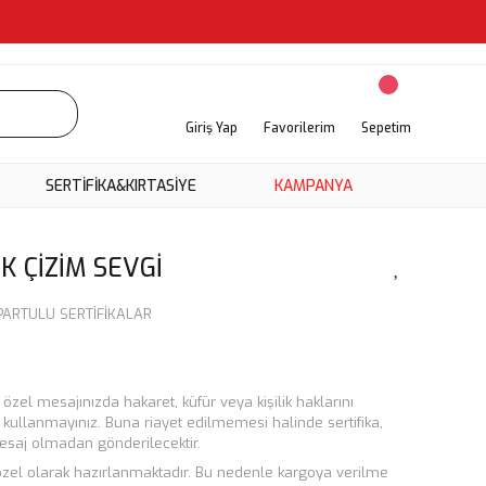
Giriş Yap
Favorilerim
Sepetim
SERTİFİKA&KIRTASİYE
KAMPANYA
K ÇİZİM SEVGİ
PARTULU SERTİFİKALAR
in özel mesajınızda hakaret, küfür veya kişilik haklarını
r kullanmayınız. Buna riayet edilmemesi halinde sertifika,
 mesaj olmadan gönderilecektir.
e özel olarak hazırlanmaktadır. Bu nedenle kargoya verilme