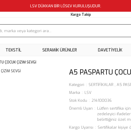
LSV DÜKKAN BİR LÖSEV KURULUŞUDUR.
Kargo Takip
TEKSTİL
SERAMİK ÜRÜNLER
DAVETİYELİK
U ÇOCUK ÇİZİM SEVGİ
A5 PASPARTU ÇOCU
Kategori
SERTİFİKALAR
,
A5 PAS
Marka
LSV
Stok Kodu
214100036
Önemli Uyarı
Lütfen sertifika iç
zedeleyici ifadele
belirttiğiniz özel
Kargo Uyarısı
Sertifikalar kişiy