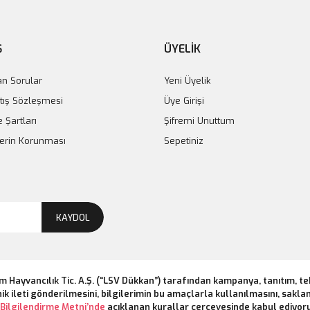
Ş
ÜYELİK
an Sorular
Yeni Üyelik
tış Sözleşmesi
Üye Girişi
e Şartları
Şifremi Unuttum
ilerin Korunması
Sepetiniz
KAYDOL
m Hayvancılık Tic. A.Ş. (“LSV Dükkan”) tarafından kampanya, tanıtım, t
ik ileti gönderilmesini, bilgilerimin bu amaçlarla kullanılmasını, saklan
Bilgilendirme Metni’nde
açıklanan kurallar çerçevesinde kabul ediyor