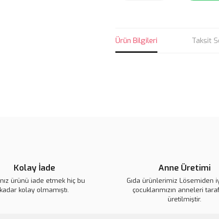
Ürün Bilgileri
Taksit S
Bu ürünün fiyat bilgisi, resim, ü
noktaları öneri formunu kullanarak 
B
Görüş ve önerileriniz için teşekkür
Ürün resmi kalitesiz, bozuk veya
Ürün açıklamasında eksik bilgile
Kolay İade
Anne Üretimi
Ürün bilgilerinde hatalar bulunuy
ınız ürünü iade etmek hiç bu
Gıda ürünlerimiz Lösemiden i
Ürün fiyatı diğer sitelerden daha 
kadar kolay olmamıştı.
çocuklarımızın anneleri tara
Bu ürüne benzer farklı alternatifl
üretilmiştir.