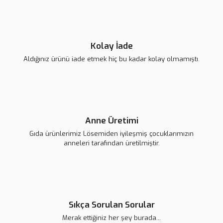
Lsv Canım Kardeşim Sırt Çantası
Gönder
420,00 TL
Kolay İade
Aldığınız ürünü iade etmek hiç bu kadar kolay olmamıştı.
Anne Üretimi
Gıda ürünlerimiz Lösemiden iyileşmiş çocuklarımızın
anneleri tarafından üretilmiştir.
Lsv Canım Kardeşim Kol Çantası
Sıkça Sorulan Sorular
420,00 TL
Merak ettiğiniz her şey burada...