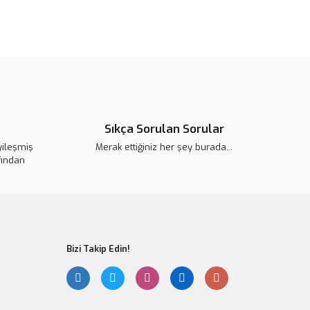
 görüntülenemiyor.
Yorum Yaz
r bulunuyor.
or.
pahalı.
er olmalı.
Sıkça Sorulan Sorular
yileşmiş
Merak ettiğiniz her şey burada...
fından
Gönder
Bizi Takip Edin!