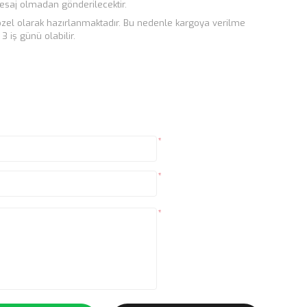
 mesaj olmadan gönderilecektir.
e özel olarak hazırlanmaktadır. Bu nedenle kargoya verilme
 iş günü olabilir.
*
*
*