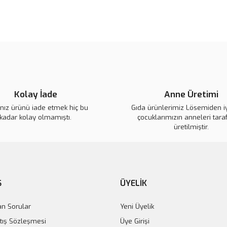
Ürün resmi kalitesiz, bozuk veya
Ürün açıklamasında eksik bilgile
Ürün bilgilerinde hatalar bulunuy
Ürün fiyatı diğer sitelerden daha 
Bu ürüne benzer farklı alternatifl
Kolay İade
Anne Üretimi
ınız ürünü iade etmek hiç bu
Gıda ürünlerimiz Lösemiden i
kadar kolay olmamıştı.
çocuklarımızın anneleri tara
üretilmiştir.
im Kol Çantası
0 TL
Ş
ÜYELİK
an Sorular
Yeni Üyelik
tış Sözleşmesi
Üye Girişi