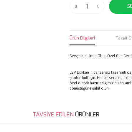
S
Ürün Bilgileri
Taksit S
Sevginizle Umut Olun: Özel Gün Sertifi
LSV Dükkan'ın benzersiz tasarımlı özel 
şekilde kutlayın. Her bir sertifika, L
özel olarak hazırladığımız bu anlamlı s
dönüştüğüne şahit olun.
Bu ürünün fiyat bilgisi, resim, ü
TAVSİYE EDİLEN
ÜRÜNLER
noktaları öneri formunu kullanarak 
B
Görüş ve önerileriniz için teşekkür