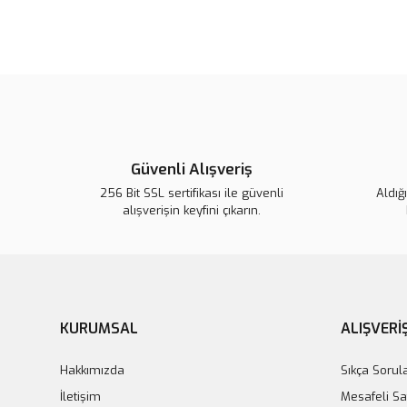
Güvenli Alışveriş
256 Bit SSL sertifikası ile güvenli
Aldığ
alışverişin keyfini çıkarın.
Lsv Canım Kardeşim Sırt Çantası
Lsv Canım Kardeş
420,00 TL
420,0
KURUMSAL
ALIŞVERİ
Hakkımızda
Sıkça Sorul
İletişim
Mesafeli Sa