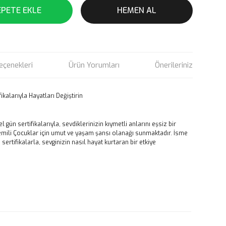
EPETE EKLE
HEMEN AL
eçenekleri
Ürün Yorumları
Önerileriniz
kalarıyla Hayatları Değiştirin
gün sertifikalarıyla, sevdiklerinizin kıymetli anlarını eşsiz bir
ösemili Çocuklar için umut ve yaşam şansı olanağı sunmaktadır. İsme
ertifikalarla, sevginizin nasıl hayat kurtaran bir etkiye
rün açıklamalarında ve diğer konularda yetersiz gördüğünüz
tarafımıza iletebilirsiniz.
u ürüne ilk yorumu siz yapın!
 ederiz.