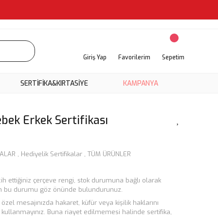
Giriş Yap
Favorilerim
Sepetim
SERTİFİKA&KIRTASİYE
KAMPANYA
ek Erkek Sertifikası
KALAR
,
Hediyelik Sertifikalar
,
TÜM ÜRÜNLER
cih ettiğiniz çerçeve rengi, stok durumuna bağlı olarak
tfen bu durumu göz önünde bulundurunuz.
in özel mesajınızda hakaret, küfür veya kişilik haklarını
r kullanmayınız. Buna riayet edilmemesi halinde sertifika,