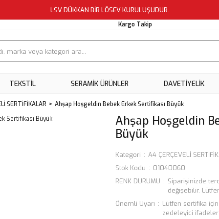
LSV DÜKKAN BİR LÖSEV KURULUŞUDUR.
Kargo Takip
TEKSTİL
SERAMİK ÜRÜNLER
DAVETİYELİK
Lİ SERTİFİKALAR
Ahşap Hoşgeldin Bebek Erkek Sertifikası Büyük
Ahşap Hoşgeldin Beb
Büyük
Kategori
A4 ÇERÇEVELİ SERTİFİ
Stok Kodu
01040060
RENK DURUMU
Siparişinizde ter
değişebilir. Lü
Önemli Uyarı
Lütfen sertifika iç
zedeleyici ifadele