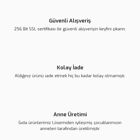
Ürün fiyatı diğer sitelerden daha pahalı.
CANAN SAYDAN | 29/08/2020
Bu ürüne benzer farklı alternatifler olmalı.
Güvenli Alışveriş
Yorum Yaz
256 Bit SSL sertifikası ile güvenli alışverişin keyfini çıkarın.
Lsv Canım Kardeşim Sırt Çantası
Gönder
420,00 TL
Kolay İade
Aldığınız ürünü iade etmek hiç bu kadar kolay olmamıştı.
Anne Üretimi
Gıda ürünlerimiz Lösemiden iyileşmiş çocuklarımızın
anneleri tarafından üretilmiştir.