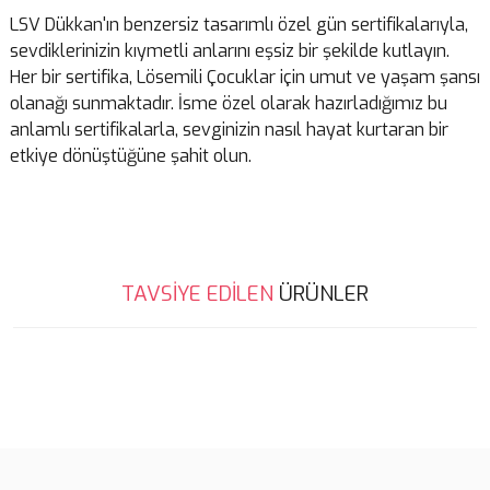
LSV Dükkan'ın benzersiz tasarımlı özel gün sertifikalarıyla,
sevdiklerinizin kıymetli anlarını eşsiz bir şekilde kutlayın.
Her bir sertifika, Lösemili Çocuklar için umut ve yaşam şansı
olanağı sunmaktadır. İsme özel olarak hazırladığımız bu
anlamlı sertifikalarla, sevginizin nasıl hayat kurtaran bir
etkiye dönüştüğüne şahit olun.
Bu ürünün fiyat bilgisi, resim, ürün açıklamalarında ve diğer
TAVSİYE EDİLEN
ÜRÜNLER
konularda yetersiz gördüğünüz noktaları öneri formunu kullanarak
tarafımıza iletebilirsiniz.
Görüş ve önerileriniz için teşekkür ederiz.
Teşekkürler
Gönderdiğim en anlamlı hediye idi ve alıcıda çok mutlu oldu.Hem lösemili
Ürün resmi kalitesiz, bozuk veya görüntülenemiyor.
çocuklarımıza destek olmaya hem de doğum günü sahibini mutlu etmeye
Ürün açıklamasında eksik bilgiler bulunuyor.
vesile olduğunuz için teşekkürler .Teslimat tarihi seçeneğimizde olursa
ürünlerin gönderiminde daha da güzel olacak .Sevgiler
Ürün bilgilerinde hatalar bulunuyor.