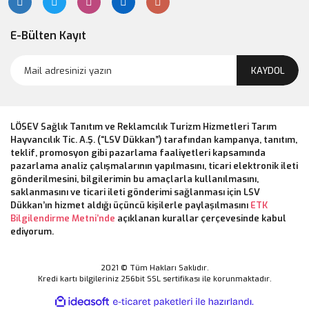
E-Bülten Kayıt
KAYDOL
LÖSEV Sağlık Tanıtım ve Reklamcılık Turizm Hizmetleri Tarım
Hayvancılık Tic. A.Ş. (“LSV Dükkan”) tarafından kampanya, tanıtım,
teklif, promosyon gibi pazarlama faaliyetleri kapsamında
pazarlama analiz çalışmalarının yapılmasını, ticari elektronik ileti
gönderilmesini, bilgilerimin bu amaçlarla kullanılmasını,
saklanmasını ve ticari ileti gönderimi sağlanması için LSV
Dükkan’ın hizmet aldığı üçüncü kişilerle paylaşılmasını
ETK
Bilgilendirme Metni’nde
açıklanan kurallar çerçevesinde kabul
ediyorum.
2021 © Tüm Hakları Saklıdır.
Kredi kartı bilgileriniz 256bit SSL sertifikası ile korunmaktadır.
ile
ideasoft
e-