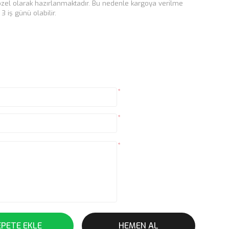
e özel olarak hazırlanmaktadır. Bu nedenle kargoya verilme
 iş günü olabilir.
*
*
*
EPETE EKLE
HEMEN AL