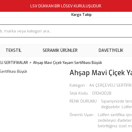
LSV DÜKKAN BİR LÖSEV KURULUŞUDUR.
Kargo Takip
TEKSTİL
SERAMİK ÜRÜNLER
DAVETİYELİK
Lİ SERTİFİKALAR
Ahşap Mavi Çiçek Yaşam Sertifikası Büyük
Ahşap Mavi Çiçek Y
Kategori
A4 ÇERÇEVELİ SERTİFİ
Stok Kodu
01040028
RENK DURUMU
Siparişinizde ter
değişebilir. Lü
Önemli Uyarı
Lütfen sertifika iç
zedeleyici ifadele
belirttiğiniz özel