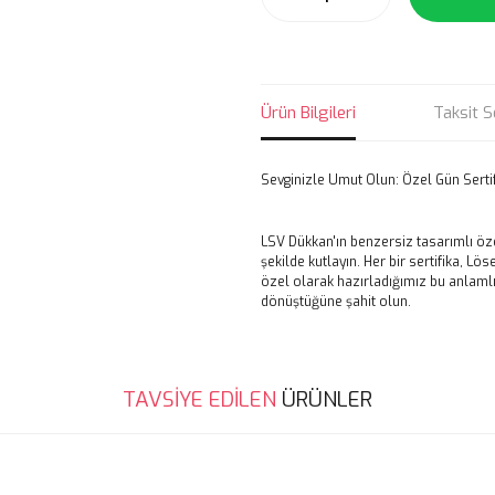
Ürün Bilgileri
Taksit S
Sevginizle Umut Olun: Özel Gün Sertifi
LSV Dükkan'ın benzersiz tasarımlı özel 
şekilde kutlayın. Her bir sertifika, L
özel olarak hazırladığımız bu anlamlı s
dönüştüğüne şahit olun.
Bu ürünün fiyat bilgisi, resim, ü
TAVSİYE EDİLEN
ÜRÜNLER
noktaları öneri formunu kullanarak 
Görüş ve önerileriniz için teşekkür
muhteşem
Ürün resmi kalitesiz, bozuk veya