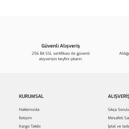
Güvenli Alışveriş
256 Bit SSL sertifikası ile güvenli
Aldığ
alışverişin keyfini çıkarın.
Lsv Canım Kardeşim Sırt Çantası
Lsv Canım Kardeş
420,00 TL
420,0
KURUMSAL
ALIŞVERİ
Hakkımızda
Sıkça Sorul
İletişim
Mesafeli Sa
Kargo Takibi
İptal ve İad