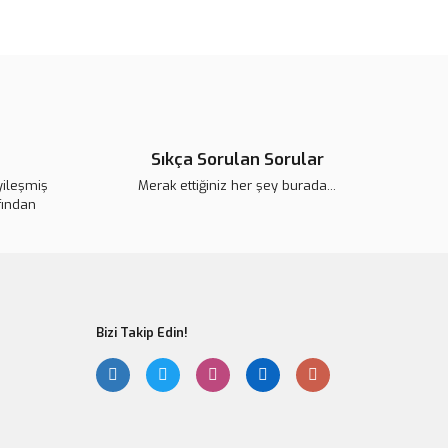
zel anlamlı hediyeyi seçmiştim.o kadar çok
r bulunuyor.
şemdi.özel günler için çok anlamlı bir hediye.herkese fazlasıyla
or.
pahalı.
er olmalı.
Sıkça Sorulan Sorular
yileşmiş
Merak ettiğiniz her şey burada...
fından
Gönder
Bizi Takip Edin!