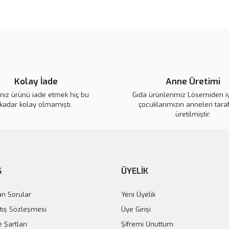
genel müdürüme doğumgünü için bu gü
Ürün açıklamasında eksik bilgile
beğendiki...paketlemesi,kalitesi muhte
tavsiye ederim.
Ürün bilgilerinde hatalar bulunuy
Ürün fiyatı diğer sitelerden daha 
tuğba cömert | 24/04/2023
Bu ürüne benzer farklı alternatifl
Yorum Yaz
Kolay İade
Anne Üretimi
ınız ürünü iade etmek hiç bu
Gıda ürünlerimiz Lösemiden i
kadar kolay olmamıştı.
çocuklarımızın anneleri tara
üretilmiştir.
im Kol Çantası
0 TL
Ş
ÜYELİK
an Sorular
Yeni Üyelik
tış Sözleşmesi
Üye Girişi
e Şartları
Şifremi Unuttum