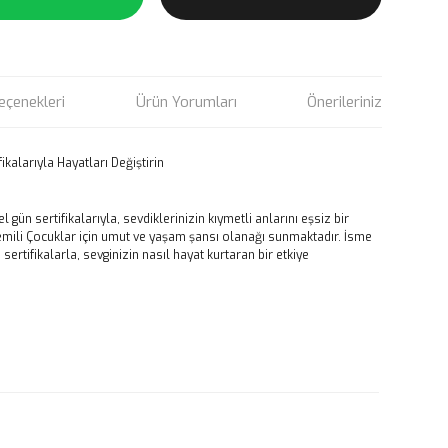
eçenekleri
Ürün Yorumları
Önerileriniz
kalarıyla Hayatları Değiştirin
gün sertifikalarıyla, sevdiklerinizin kıymetli anlarını eşsiz bir
ösemili Çocuklar için umut ve yaşam şansı olanağı sunmaktadır. İsme
ertifikalarla, sevginizin nasıl hayat kurtaran bir etkiye
rün açıklamalarında ve diğer konularda yetersiz gördüğünüz
tarafımıza iletebilirsiniz.
 ederiz.
 görüntülenemiyor.