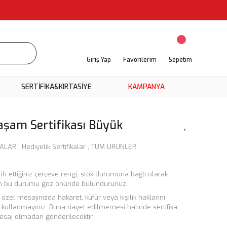
Giriş Yap
Favorilerim
Sepetim
SERTİFİKA&KIRTASİYE
KAMPANYA
aşam Sertifikası Büyük
KALAR
,
Hediyelik Sertifikalar
,
TÜM ÜRÜNLER
cih ettiğiniz çerçeve rengi, stok durumuna bağlı olarak
tfen bu durumu göz önünde bulundurunuz.
in özel mesajınızda hakaret, küfür veya kişilik haklarını
r kullanmayınız. Buna riayet edilmemesi halinde sertifika,
 mesaj olmadan gönderilecektir.