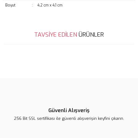
Boyut
:
4,2 cm x 4,1 cm
Bu ürünün fiyat bilgisi, resim, ürün açıklamalarında ve diğer
TAVSİYE EDİLEN
ÜRÜNLER
konularda yetersiz gördüğünüz noktaları öneri formunu kullanarak
Bu ürüne ilk yorumu siz yapın!
tarafımıza iletebilirsiniz.
Görüş ve önerileriniz için teşekkür ederiz.
Yorum Yaz
Ürün resmi kalitesiz, bozuk veya görüntülenemiyor.
Ürün açıklamasında eksik bilgiler bulunuyor.
Ürün bilgilerinde hatalar bulunuyor.
Ürün fiyatı diğer sitelerden daha pahalı.
Ördek Magnet
Bu ürüne benzer farklı alternatifler olmalı.
Snoopy Magnet
Lsv Tweety Magnet
Güvenli Alışveriş
139,00 TL
139,00 TL
256 Bit SSL sertifikası ile güvenli alışverişin keyfini çıkarın.
139,00 TL