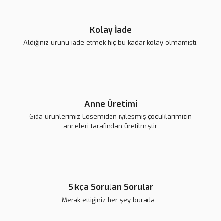
Gönder
Kolay İade
Aldığınız ürünü iade etmek hiç bu kadar kolay olmamıştı.
Lsv Bay Baykuş Magnet
Lsv Uğur Böceği Magnet
Anne Üretimi
Gıda ürünlerimiz Lösemiden iyileşmiş çocuklarımızın
139,00 TL
139,00 TL
anneleri tarafından üretilmiştir.
Sıkça Sorulan Sorular
Merak ettiğiniz her şey burada...