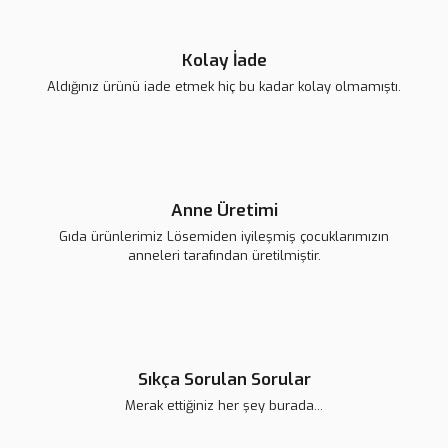
Gönder
420,00 TL
Kolay İade
Aldığınız ürünü iade etmek hiç bu kadar kolay olmamıştı.
Anne Üretimi
Gıda ürünlerimiz Lösemiden iyileşmiş çocuklarımızın
anneleri tarafından üretilmiştir.
Lsv Canım Kardeşim Kol Çantası
Sıkça Sorulan Sorular
420,00 TL
Merak ettiğiniz her şey burada...