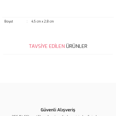
Boyut
:
4,5 cm x 2,8 cm
Bu ürünün fiyat bilgisi, resim, ürün açıklamalarında ve diğer
TAVSİYE EDİLEN
ÜRÜNLER
konularda yetersiz gördüğünüz noktaları öneri formunu kullanarak
Bu ürüne ilk yorumu siz yapın!
tarafımıza iletebilirsiniz.
Görüş ve önerileriniz için teşekkür ederiz.
Yorum Yaz
Ürün resmi kalitesiz, bozuk veya görüntülenemiyor.
Ürün açıklamasında eksik bilgiler bulunuyor.
Ürün bilgilerinde hatalar bulunuyor.
Ürün fiyatı diğer sitelerden daha pahalı.
Lsv Arı Rozet
Bu ürüne benzer farklı alternatifler olmalı.
Lsv Tavşan Rozet
Lsv Tweety Rozet
Güvenli Alışveriş
139,00 TL