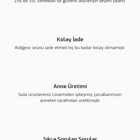
256 Bit SSL sertifikası ile güvenli alışverişin keyfini çıkarın.
139,00 TL
139,00 TL
Gönder
Kolay İade
Aldığınız ürünü iade etmek hiç bu kadar kolay olmamıştı.
Snoopy Rozet
139,00 TL
Anne Üretimi
Gıda ürünlerimiz Lösemiden iyileşmiş çocuklarımızın
anneleri tarafından üretilmiştir.
Sıkça Sorulan Sorular