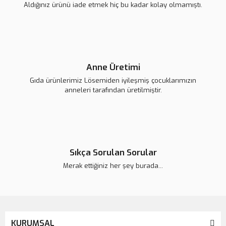
Aldığınız ürünü iade etmek hiç bu kadar kolay olmamıştı.
Anne Üretimi
Gıda ürünlerimiz Lösemiden iyileşmiş çocuklarımızın
anneleri tarafından üretilmiştir.
Lsv Canım Kardeşim Kol Çantası
Sıkça Sorulan Sorular
420,00 TL
Merak ettiğiniz her şey burada...
KURUMSAL