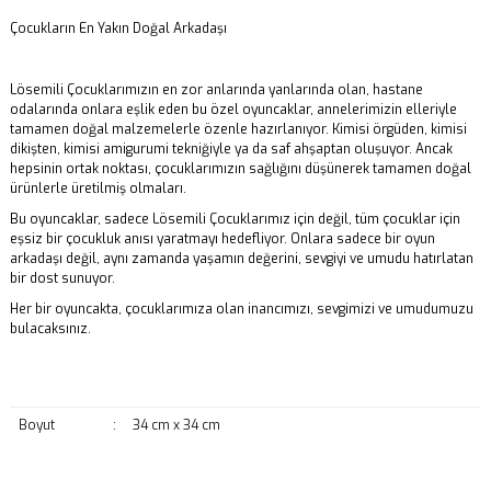
Çocukların En Yakın Doğal Arkadaşı
Lösemili Çocuklarımızın en zor anlarında yanlarında olan, hastane
odalarında onlara eşlik eden bu özel oyuncaklar, annelerimizin elleriyle
tamamen doğal malzemelerle özenle hazırlanıyor. Kimisi örgüden, kimisi
dikişten, kimisi amigurumi tekniğiyle ya da saf ahşaptan oluşuyor. Ancak
hepsinin ortak noktası, çocuklarımızın sağlığını düşünerek tamamen doğal
ürünlerle üretilmiş olmaları.
Bu oyuncaklar, sadece Lösemili Çocuklarımız için değil, tüm çocuklar için
eşsiz bir çocukluk anısı yaratmayı hedefliyor. Onlara sadece bir oyun
arkadaşı değil, aynı zamanda yaşamın değerini, sevgiyi ve umudu hatırlatan
bir dost sunuyor.
Her bir oyuncakta, çocuklarımıza olan inancımızı, sevgimizi ve umudumuzu
bulacaksınız.
Boyut
:
34 cm x 34 cm