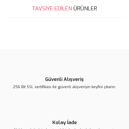
Bu ürünün fiyat bilgisi, resim, ürün açıklamalarında ve diğer
TAVSİYE EDİLEN
ÜRÜNLER
konularda yetersiz gördüğünüz noktaları öneri formunu kullanarak
Bu ürüne ilk yorumu siz yapın!
tarafımıza iletebilirsiniz.
Görüş ve önerileriniz için teşekkür ederiz.
Yorum Yaz
Ürün resmi kalitesiz, bozuk veya görüntülenemiyor.
Ürün açıklamasında eksik bilgiler bulunuyor.
Ürün bilgilerinde hatalar bulunuyor.
Ürün fiyatı diğer sitelerden daha pahalı.
Bu ürüne benzer farklı alternatifler olmalı.
Güvenli Alışveriş
256 Bit SSL sertifikası ile güvenli alışverişin keyfini çıkarın.
Lsv Canım Kardeşim Sırt Çantası
Gönder
420,00 TL
Kolay İade