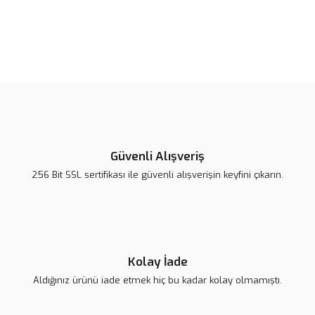
Bu ürünün fiyat bilgisi, resim, ürün açıklamalarında ve diğer
konularda yetersiz gördüğünüz noktaları öneri formunu kullanarak
Bu ürüne ilk yorumu siz yapın!
tarafımıza iletebilirsiniz.
Görüş ve önerileriniz için teşekkür ederiz.
Yorum Yaz
Ürün resmi kalitesiz, bozuk veya görüntülenemiyor.
Ürün açıklamasında eksik bilgiler bulunuyor.
Güvenli Alışveriş
Ürün bilgilerinde hatalar bulunuyor.
256 Bit SSL sertifikası ile güvenli alışverişin keyfini çıkarın.
Ürün fiyatı diğer sitelerden daha pahalı.
Bu ürüne benzer farklı alternatifler olmalı.
Kolay İade
Aldığınız ürünü iade etmek hiç bu kadar kolay olmamıştı.
Gönder