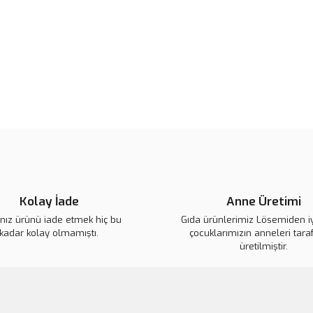
Ürün bilgilerinde hatalar bulunuy
Ürün fiyatı diğer sitelerden daha 
Bu ürüne benzer farklı alternatifl
Kolay İade
Anne Üretimi
ınız ürünü iade etmek hiç bu
Gıda ürünlerimiz Lösemiden i
kadar kolay olmamıştı.
çocuklarımızın anneleri tara
üretilmiştir.