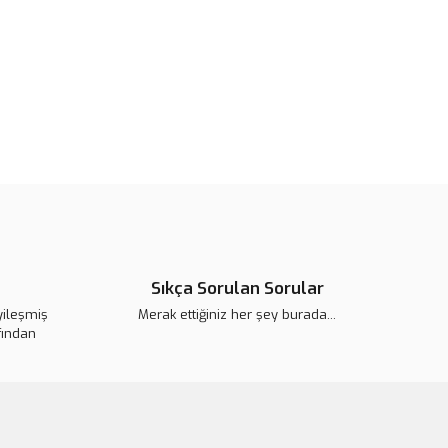
or.
pahalı.
er olmalı.
Gönder
Sıkça Sorulan Sorular
yileşmiş
Merak ettiğiniz her şey burada...
fından