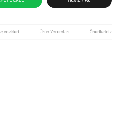
EPETE EKLE
HEMEN AL
eçenekleri
Ürün Yorumları
Önerileriniz
rün açıklamalarında ve diğer konularda yetersiz gördüğünüz
tarafımıza iletebilirsiniz.
u ürüne ilk yorumu siz yapın!
 ederiz.
 görüntülenemiyor.
Yorum Yaz
r bulunuyor.