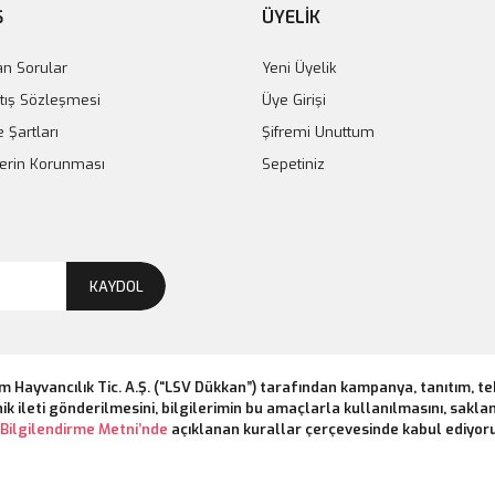
Ş
ÜYELİK
an Sorular
Yeni Üyelik
tış Sözleşmesi
Üye Girişi
e Şartları
Şifremi Unuttum
ilerin Korunması
Sepetiniz
KAYDOL
m Hayvancılık Tic. A.Ş. (“LSV Dükkan”) tarafından kampanya, tanıtım, t
ik ileti gönderilmesini, bilgilerimin bu amaçlarla kullanılmasını, saklan
Bilgilendirme Metni’nde
açıklanan kurallar çerçevesinde kabul ediyor