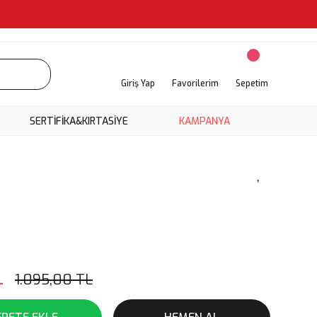
Giriş Yap
Favorilerim
Sepetim
SERTİFİKA&KIRTASİYE
KAMPANYA
L
1.095,00 TL