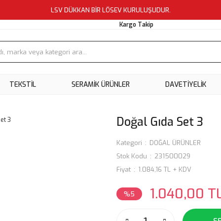
LSV DÜKKAN BİR LÖSEV KURULUŞUDUR.
Kargo Takip
TEKSTİL
SERAMİK ÜRÜNLER
DAVETİYELİK
Doğal Gıda Set 3
Kategori
DOĞAL ÜRÜNLER
Stok Kodu
231500029
Fiyat
1.084,16 TL + KDV
1.040,00 T
%5