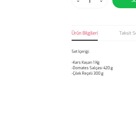
S
Ürün Bilgileri
Taksit S
Set İçeriği;
-Kars Kaşarı 1 Kg
-Domates Salçası 420 g
-Çilek Reçeli 300 g
Bu ürünün fiyat bilgisi, resim, ü
noktaları öneri formunu kullanarak 
B
Görüş ve önerileriniz için teşekkür
Ürün resmi kalitesiz, bozuk veya
Ürün açıklamasında eksik bilgile