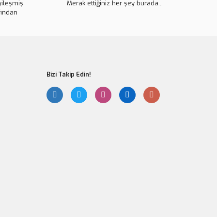
yileşmiş
pahalı.
Merak ettiğiniz her şey burada...
fından
er olmalı.
Bizi Takip Edin!
Gönder