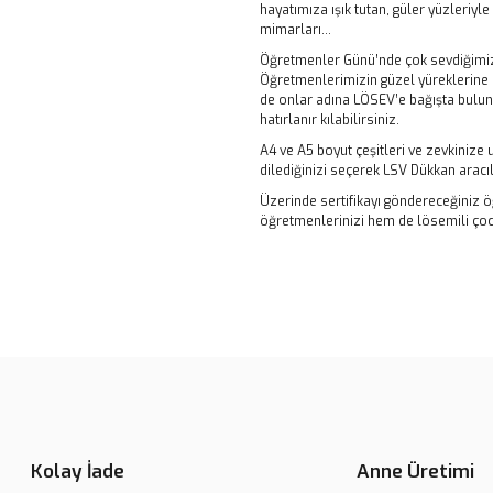
hayatımıza ışık tutan, güler yüzleriyl
mimarları...
Öğretmenler Günü’nde çok sevdiğimiz 
Öğretmenlerimizin güzel yüreklerine 
de onlar adına LÖSEV’e bağışta bulunab
hatırlanır kılabilirsiniz.
A4 ve A5 boyut çeşitleri ve zevkinize 
dilediğinizi seçerek LSV Dükkan aracı
Üzerinde sertifikayı göndereceğiniz öğ
öğretmenlerinizi hem de lösemili çocu
Bu ürünün fiyat bilgisi, resim, ü
noktaları öneri formunu kullanarak 
B
Görüş ve önerileriniz için teşekkür
Ürün resmi kalitesiz, bozuk veya
Ürün açıklamasında eksik bilgile
Kolay İade
Anne Üretimi
Ürün bilgilerinde hatalar bulunuy