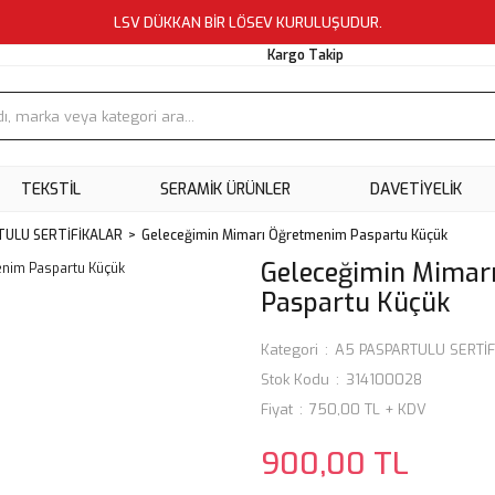
LSV DÜKKAN BİR LÖSEV KURULUŞUDUR.
Kargo Takip
TEKSTİL
SERAMİK ÜRÜNLER
DAVETİYELİK
TULU SERTİFİKALAR
Geleceğimin Mimarı Öğretmenim Paspartu Küçük
Geleceğimin Mimar
Paspartu Küçük
Kategori
A5 PASPARTULU SERTİ
Stok Kodu
314100028
Fiyat
750,00 TL + KDV
900,00 TL