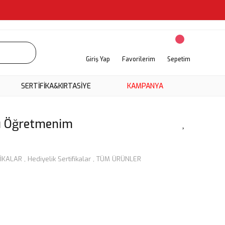
Giriş Yap
Favorilerim
Sepetim
SERTİFİKA&KIRTASİYE
KAMPANYA
ı Öğretmenim
FİKALAR
,
Hediyelik Sertifikalar
,
TÜM ÜRÜNLER