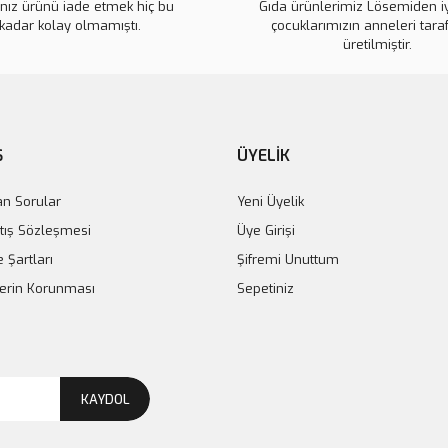
ınız ürünü iade etmek hiç bu
Gıda ürünlerimiz Lösemiden i
Ürün fiyatı diğer sitelerden daha 
kadar kolay olmamıştı.
çocuklarımızın anneleri tara
Bu ürüne benzer farklı alternatifl
üretilmiştir.
Ş
ÜYELİK
an Sorular
Yeni Üyelik
tış Sözleşmesi
Üye Girişi
e Şartları
Şifremi Unuttum
ilerin Korunması
Sepetiniz
KAYDOL