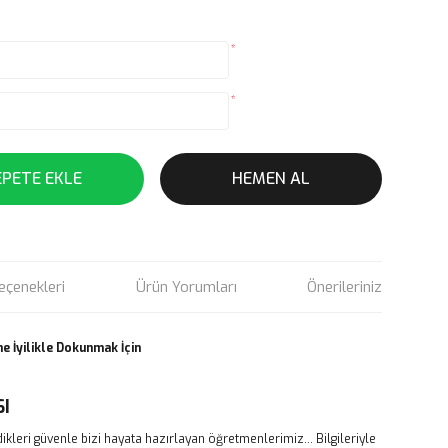
*
*
EPETE EKLE
HEMEN AL
eçenekleri
Ürün Yorumları
Önerileriniz
e İyilikle Dokunmak İçin
SI
ikleri güvenle bizi hayata hazırlayan öğretmenlerimiz... Bilgileriyle