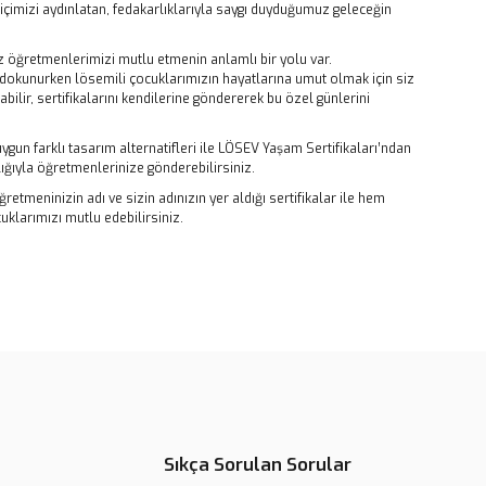
e içimizi aydınlatan, fedakarlıklarıyla saygı duyduğumuz geleceğin
öğretmenlerimizi mutlu etmenin anlamlı bir yolu var.
dokunurken lösemili çocuklarımızın hayatlarına umut olmak için siz
ilir, sertifikalarını kendilerine göndererek bu özel günlerini
uygun farklı tasarım alternatifleri ile LÖSEV Yaşam Sertifikaları’ndan
lığıyla öğretmenlerinize gönderebilirsiniz.
retmeninizin adı ve sizin adınızın yer aldığı sertifikalar ile hem
klarımızı mutlu edebilirsiniz.
rün açıklamalarında ve diğer konularda yetersiz gördüğünüz
tarafımıza iletebilirsiniz.
u ürüne ilk yorumu siz yapın!
 ederiz.
 görüntülenemiyor.
Yorum Yaz
r bulunuyor.
Sıkça Sorulan Sorular
or.