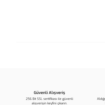
Güvenli Alışveriş
Lsv Harf Magnet ''B''
Lsv Harf Magnet ''C''
L
256 Bit SSL sertifikası ile güvenli
Aldığ
alışverişin keyfini çıkarın.
139,00 TL
139,00 TL