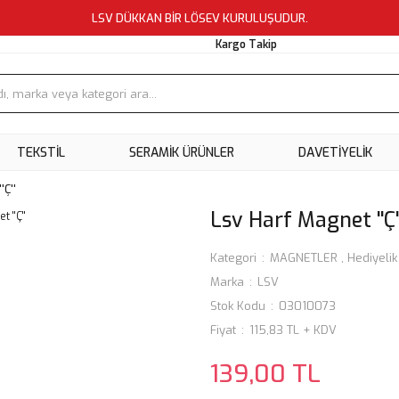
LSV DÜKKAN BİR LÖSEV KURULUŞUDUR.
Kargo Takip
TEKSTİL
SERAMİK ÜRÜNLER
DAVETİYELİK
'Ç''
Lsv Harf Magnet ''Ç'
Kategori
MAGNETLER
,
Hediyeli
Marka
LSV
Stok Kodu
03010073
Fiyat
115,83 TL + KDV
139,00 TL