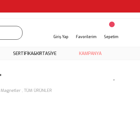
Giriş Yap
Favorilerim
Sepetim
SERTİFİKA&KIRTASİYE
KAMPANYA
'
k Magnetler
,
TÜM ÜRÜNLER