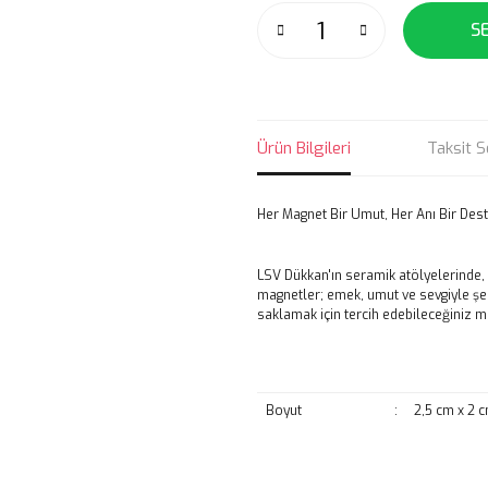
S
Ürün Bilgileri
Taksit S
Her Magnet Bir Umut, Her Anı Bir Des
LSV Dükkan'ın seramik atölyelerinde, 
magnetler; emek, umut ve sevgiyle şeki
saklamak için tercih edebileceğiniz m
Boyut
:
2,5 cm x 2 