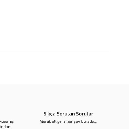
rün açıklamalarında ve diğer konularda yetersiz gördüğünüz
tarafımıza iletebilirsiniz.
u ürüne ilk yorumu siz yapın!
 ederiz.
 görüntülenemiyor.
Yorum Yaz
r bulunuyor.
or.
pahalı.
er olmalı.
Gönder
Sıkça Sorulan Sorular
yileşmiş
Merak ettiğiniz her şey burada...
fından