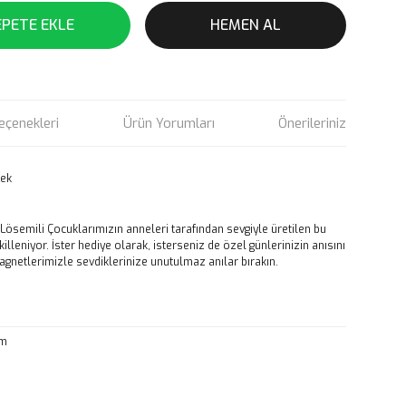
EPETE EKLE
HEMEN AL
eçenekleri
Ürün Yorumları
Önerileriniz
tek
Lösemili Çocuklarımızın anneleri tarafından sevgiyle üretilen bu
lleniyor. İster hediye olarak, isterseniz de özel günlerinizin anısını
agnetlerimizle sevdiklerinize unutulmaz anılar bırakın.
cm