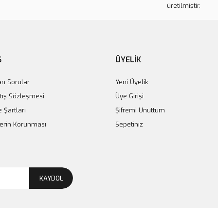
üretilmiştir.
Ş
ÜYELİK
an Sorular
Yeni Üyelik
tış Sözleşmesi
Üye Girişi
e Şartları
Şifremi Unuttum
ilerin Korunması
Sepetiniz
KAYDOL