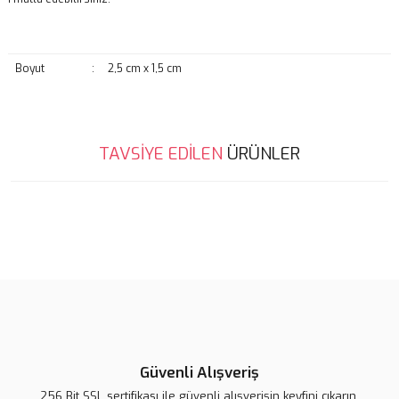
Boyut
:
2,5 cm x 1,5 cm
Bu ürünün fiyat bilgisi, resim, ürün açıklamalarında ve diğer
TAVSİYE EDİLEN
ÜRÜNLER
konularda yetersiz gördüğünüz noktaları öneri formunu kullanarak
Bu ürüne ilk yorumu siz yapın!
tarafımıza iletebilirsiniz.
Görüş ve önerileriniz için teşekkür ederiz.
Yorum Yaz
Ürün resmi kalitesiz, bozuk veya görüntülenemiyor.
Ürün açıklamasında eksik bilgiler bulunuyor.
Ürün bilgilerinde hatalar bulunuyor.
Ürün fiyatı diğer sitelerden daha pahalı.
Bu ürüne benzer farklı alternatifler olmalı.
Lsv Harf Rozet ''A''
Lsv Harf Rozet ''C''
Lsv Harf Rozet ''B''
Güvenli Alışveriş
256 Bit SSL sertifikası ile güvenli alışverişin keyfini çıkarın.