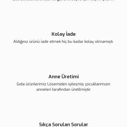
139,00 TL
139,00 TL
139,00 TL
Gönder
Kolay İade
Aldığınız ürünü iade etmek hiç bu kadar kolay olmamıştı.
Lsv Harf Rozet ''Ç''
Lsv Harf Rozet ''D''
139,00 TL
139,00 TL
Anne Üretimi
Gıda ürünlerimiz Lösemiden iyileşmiş çocuklarımızın
anneleri tarafından üretilmiştir.
Sıkça Sorulan Sorular