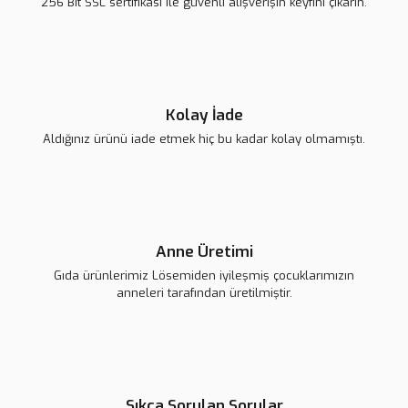
256 Bit SSL sertifikası ile güvenli alışverişin keyfini çıkarın.
139,00 TL
139,00 TL
Gönder
Kolay İade
Aldığınız ürünü iade etmek hiç bu kadar kolay olmamıştı.
Snoopy Rozet
139,00 TL
Anne Üretimi
Gıda ürünlerimiz Lösemiden iyileşmiş çocuklarımızın
anneleri tarafından üretilmiştir.
Sıkça Sorulan Sorular