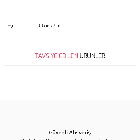
Boyut
:
3,3 cm x 2 cm
Bu ürünün fiyat bilgisi, resim, ürün açıklamalarında ve diğer
TAVSİYE EDİLEN
ÜRÜNLER
konularda yetersiz gördüğünüz noktaları öneri formunu kullanarak
Bu ürüne ilk yorumu siz yapın!
tarafımıza iletebilirsiniz.
Görüş ve önerileriniz için teşekkür ederiz.
Yorum Yaz
Ürün resmi kalitesiz, bozuk veya görüntülenemiyor.
Ürün açıklamasında eksik bilgiler bulunuyor.
Ürün bilgilerinde hatalar bulunuyor.
Ürün fiyatı diğer sitelerden daha pahalı.
Lsv Arı Rozet
Bu ürüne benzer farklı alternatifler olmalı.
Lsv Tavşan Rozet
Lsv Tweety Rozet
Güvenli Alışveriş
139,00 TL