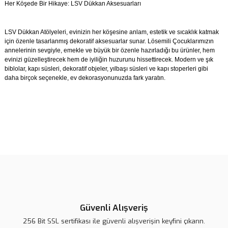
Her Köşede Bir Hikaye: LSV Dükkan Aksesuarları
LSV Dükkan Atölyeleri, evinizin her köşesine anlam, estetik ve sıcaklık katmak
için özenle tasarlanmış dekoratif aksesuarlar sunar. Lösemili Çocuklarımızın
annelerinin sevgiyle, emekle ve büyük bir özenle hazırladığı bu ürünler, hem
evinizi güzelleştirecek hem de iyiliğin huzurunu hissettirecek. Modern ve şık
biblolar, kapı süsleri, dekoratif objeler, yılbaşı süsleri ve kapı stoperleri gibi
daha birçok seçenekle, ev dekorasyonunuzda fark yaratın.
Bu ürünün fiyat bilgisi, resim, ürün açıklamalarında ve diğer
konularda yetersiz gördüğünüz noktaları öneri formunu kullanarak
Bu ürüne ilk yorumu siz yapın!
tarafımıza iletebilirsiniz.
Görüş ve önerileriniz için teşekkür ederiz.
Yorum Yaz
Ürün resmi kalitesiz, bozuk veya görüntülenemiyor.
Ürün açıklamasında eksik bilgiler bulunuyor.
Güvenli Alışveriş
Ürün bilgilerinde hatalar bulunuyor.
256 Bit SSL sertifikası ile güvenli alışverişin keyfini çıkarın.