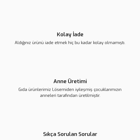
Ürün fiyatı diğer sitelerden daha pahalı.
Bu ürüne benzer farklı alternatifler olmalı.
Kolay İade
Aldığınız ürünü iade etmek hiç bu kadar kolay olmamıştı.
Gönder
Anne Üretimi
Gıda ürünlerimiz Lösemiden iyileşmiş çocuklarımızın
anneleri tarafından üretilmiştir.
Sıkça Sorulan Sorular