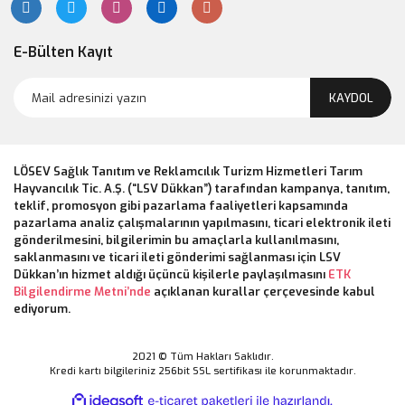
E-Bülten Kayıt
KAYDOL
LÖSEV Sağlık Tanıtım ve Reklamcılık Turizm Hizmetleri Tarım
Hayvancılık Tic. A.Ş. (“LSV Dükkan”) tarafından kampanya, tanıtım,
teklif, promosyon gibi pazarlama faaliyetleri kapsamında
pazarlama analiz çalışmalarının yapılmasını, ticari elektronik ileti
gönderilmesini, bilgilerimin bu amaçlarla kullanılmasını,
saklanmasını ve ticari ileti gönderimi sağlanması için LSV
Dükkan’ın hizmet aldığı üçüncü kişilerle paylaşılmasını
ETK
Bilgilendirme Metni’nde
açıklanan kurallar çerçevesinde kabul
ediyorum.
2021 © Tüm Hakları Saklıdır.
Kredi kartı bilgileriniz 256bit SSL sertifikası ile korunmaktadır.
ile
ideasoft
e-