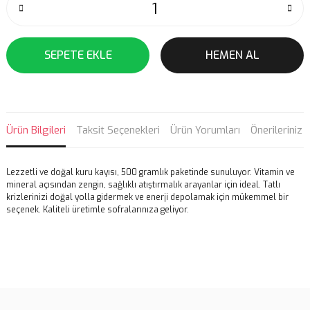
SEPETE EKLE
HEMEN AL
Ürün Bilgileri
Taksit Seçenekleri
Ürün Yorumları
Önerileriniz
Lezzetli ve doğal kuru kayısı, 500 gramlık paketinde sunuluyor. Vitamin ve
mineral açısından zengin, sağlıklı atıştırmalık arayanlar için ideal. Tatlı
krizlerinizi doğal yolla gidermek ve enerji depolamak için mükemmel bir
seçenek. Kaliteli üretimle sofralarınıza geliyor.
Bu ürünün fiyat bilgisi, resim, ürün açıklamalarında ve diğer
konularda yetersiz gördüğünüz noktaları öneri formunu kullanarak
Bu ürüne ilk yorumu siz yapın!
tarafımıza iletebilirsiniz.
Görüş ve önerileriniz için teşekkür ederiz.