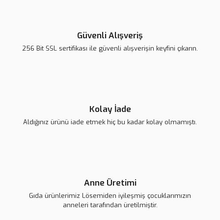
Yorum Yaz
Ürün resmi kalitesiz, bozuk veya görüntülenemiyor.
Ürün açıklamasında eksik bilgiler bulunuyor.
Güvenli Alışveriş
Ürün bilgilerinde hatalar bulunuyor.
256 Bit SSL sertifikası ile güvenli alışverişin keyfini çıkarın.
Ürün fiyatı diğer sitelerden daha pahalı.
Bu ürüne benzer farklı alternatifler olmalı.
Kolay İade
Aldığınız ürünü iade etmek hiç bu kadar kolay olmamıştı.
Gönder
Anne Üretimi
Gıda ürünlerimiz Lösemiden iyileşmiş çocuklarımızın
anneleri tarafından üretilmiştir.