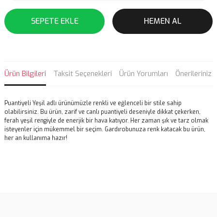
SEPETE EKLE
HEMEN AL
Ürün Bilgileri
Taksit Seçenekleri
Ürün Yorumları
Önerileriniz
Puantiyeli Yeşil adlı ürünümüzle renkli ve eğlenceli bir stile sahip
olabilirsiniz. Bu ürün, zarif ve canlı puantiyeli deseniyle dikkat çekerken,
ferah yeşil rengiyle de enerjik bir hava katıyor. Her zaman şık ve tarz olmak
isteyenler için mükemmel bir seçim. Gardırobunuza renk katacak bu ürün,
her an kullanıma hazır!
Bu ürünün fiyat bilgisi, resim, ürün açıklamalarında ve diğer
konularda yetersiz gördüğünüz noktaları öneri formunu kullanarak
Bu ürüne ilk yorumu siz yapın!
tarafımıza iletebilirsiniz.
Görüş ve önerileriniz için teşekkür ederiz.