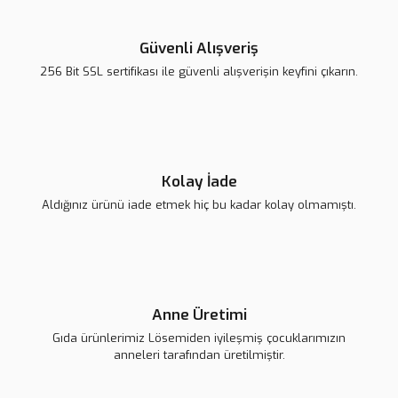
Yorum Yaz
Ürün resmi kalitesiz, bozuk veya görüntülenemiyor.
Ürün açıklamasında eksik bilgiler bulunuyor.
Güvenli Alışveriş
Ürün bilgilerinde hatalar bulunuyor.
256 Bit SSL sertifikası ile güvenli alışverişin keyfini çıkarın.
Ürün fiyatı diğer sitelerden daha pahalı.
Bu ürüne benzer farklı alternatifler olmalı.
Kolay İade
Aldığınız ürünü iade etmek hiç bu kadar kolay olmamıştı.
Gönder
Anne Üretimi
Gıda ürünlerimiz Lösemiden iyileşmiş çocuklarımızın
anneleri tarafından üretilmiştir.