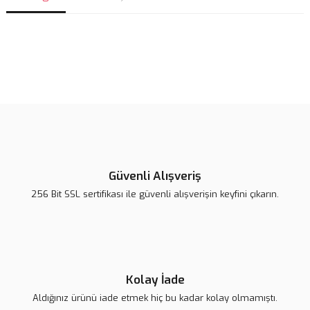
Bu ürünün fiyat bilgisi, resim, ürün açıklamalarında ve diğer
konularda yetersiz gördüğünüz noktaları öneri formunu kullanarak
Bu ürüne ilk yorumu siz yapın!
tarafımıza iletebilirsiniz.
Görüş ve önerileriniz için teşekkür ederiz.
Yorum Yaz
Ürün resmi kalitesiz, bozuk veya görüntülenemiyor.
Ürün açıklamasında eksik bilgiler bulunuyor.
Güvenli Alışveriş
Ürün bilgilerinde hatalar bulunuyor.
256 Bit SSL sertifikası ile güvenli alışverişin keyfini çıkarın.
Ürün fiyatı diğer sitelerden daha pahalı.
Bu ürüne benzer farklı alternatifler olmalı.
Kolay İade
Aldığınız ürünü iade etmek hiç bu kadar kolay olmamıştı.