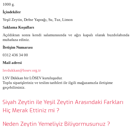
1000 g.
İçindekiler
Yeşil Zeytin, Defne Yaprağı, Su, Tuz, Limon
Saklama Koşulları
Açıldıktan sonra kendi salamurasında ve ağzı kapalı olarak buzdolabında
muhafaza ediniz.
İletişim Numarası
0312 436 34 00
Mail adresi
lsvdukkan@losev.org.tr
LSV Dükkan bir LÖSEV kuruluşudur.
Toplu siparişleriniz ve teslim tarihleri ile ilgili mağazamızla iletişime
geçebilirsiniz.
Siyah Zeytin ile Yeşil Zeytin Arasındaki Farkları
Hiç Merak Ettiniz mi ?
Neden Zeytin Yemeliyiz Biliyormusunuz ?