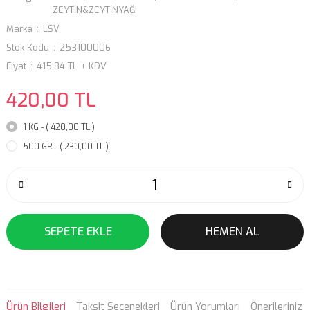
ZEYTİN&ZEYTİNYAĞI
Marka
LSV
Stok Kodu
253100006
Fiyat
415,84 TL + KDV
420,00 TL
1 KG - ( 420,00 TL )
500 GR - ( 230,00 TL )
SEPETE EKLE
HEMEN AL
Ürün Bilgileri
Taksit Seçenekleri
Ürün Yorumları
Önerileriniz