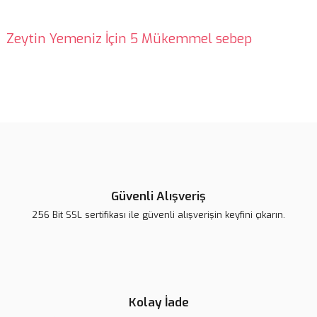
Zeytin Yemeniz İçin 5 Mükemmel sebep
Bu ürünün fiyat bilgisi, resim, ürün açıklamalarında ve diğer
konularda yetersiz gördüğünüz noktaları öneri formunu kullanarak
Bu ürüne ilk yorumu siz yapın!
tarafımıza iletebilirsiniz.
Görüş ve önerileriniz için teşekkür ederiz.
Yorum Yaz
Ürün resmi kalitesiz, bozuk veya görüntülenemiyor.
Ürün açıklamasında eksik bilgiler bulunuyor.
Güvenli Alışveriş
Ürün bilgilerinde hatalar bulunuyor.
256 Bit SSL sertifikası ile güvenli alışverişin keyfini çıkarın.
Ürün fiyatı diğer sitelerden daha pahalı.
Bu ürüne benzer farklı alternatifler olmalı.
Kolay İade