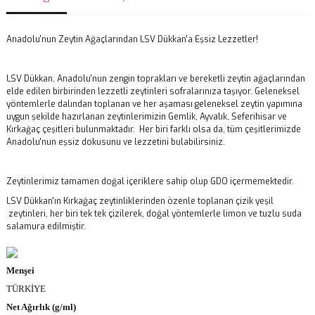
Anadolu'nun Zeytin Ağaçlarından LSV Dükkan'a Eşsiz Lezzetler!
LSV Dükkan, Anadolu'nun zengin toprakları ve bereketli zeytin ağaçlarından
elde edilen birbirinden lezzetli zeytinleri sofralarınıza taşıyor. Geleneksel
yöntemlerle dalından toplanan ve her aşaması geleneksel zeytin yapımına
uygun şekilde hazırlanan zeytinlerimizin Gemlik, Ayvalık, Seferihisar ve
Kırkağaç çeşitleri bulunmaktadır.
Her biri farklı olsa da, tüm çeşitlerimizde
Anadolu'nun eşsiz dokusunu ve lezzetini bulabilirsiniz.
Zeytinlerimiz tamamen doğal içeriklere sahip olup GDO içermemektedir.
LSV Dükkan'ın Kırkağaç zeytinliklerinden özenle toplanan çizik yeşil
zeytinleri, her biri tek tek çizilerek, doğal yöntemlerle limon ve tuzlu suda
salamura edilmiştir.
Menşei
TÜRKİYE
Net Ağırlık (g/ml)