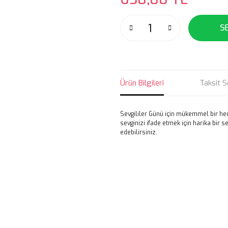
S
Ürün Bilgileri
Taksit S
Sevgililer Günü için mükemmel bir he
sevginizi ifade etmek için harika bir s
edebilirsiniz.
Bu ürünün fiyat bilgisi, resim, ü
noktaları öneri formunu kullanarak 
B
Görüş ve önerileriniz için teşekkür
Ürün resmi kalitesiz, bozuk veya
Ürün açıklamasında eksik bilgile