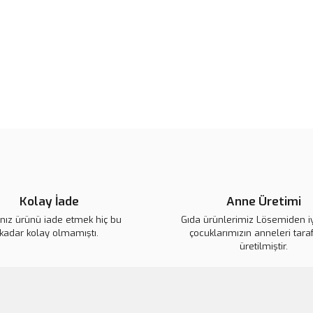
Ürün bilgilerinde hatalar bulunuy
Ürün fiyatı diğer sitelerden daha 
Bu ürüne benzer farklı alternatifl
Kolay İade
Anne Üretimi
ınız ürünü iade etmek hiç bu
Gıda ürünlerimiz Lösemiden i
kadar kolay olmamıştı.
çocuklarımızın anneleri tara
üretilmiştir.