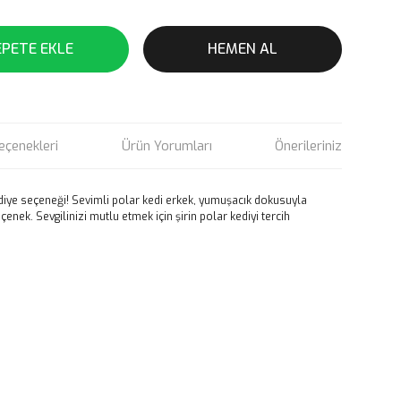
EPETE EKLE
HEMEN AL
eçenekleri
Ürün Yorumları
Önerileriniz
diye seçeneği! Sevimli polar kedi erkek, yumuşacık dokusuyla
eçenek. Sevgilinizi mutlu etmek için şirin polar kediyi tercih
rün açıklamalarında ve diğer konularda yetersiz gördüğünüz
tarafımıza iletebilirsiniz.
u ürüne ilk yorumu siz yapın!
 ederiz.
 görüntülenemiyor.
Yorum Yaz
r bulunuyor.