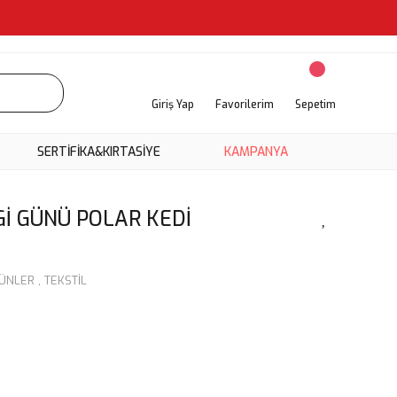
Giriş Yap
Favorilerim
Sepetim
SERTİFİKA&KIRTASİYE
KAMPANYA
İ GÜNÜ POLAR KEDİ
ÜNLER
,
TEKSTİL