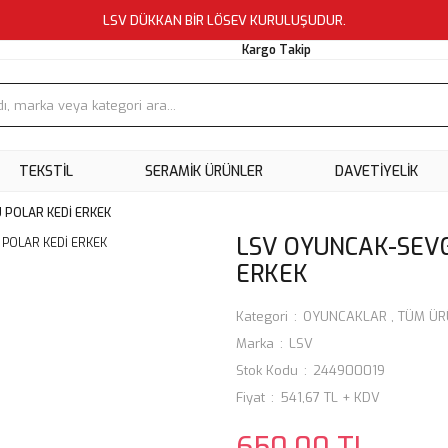
LSV DÜKKAN BİR LÖSEV KURULUŞUDUR.
Kargo Takip
TEKSTİL
SERAMİK ÜRÜNLER
DAVETİYELİK
 POLAR KEDİ ERKEK
LSV OYUNCAK-SEVG
ERKEK
Kategori
OYUNCAKLAR
,
TÜM ÜR
Marka
LSV
Stok Kodu
244900019
Fiyat
541,67 TL + KDV
650,00 TL