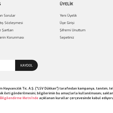
Ş
ÜYELİK
an Sorular
Yeni Üyelik
tış Sözleşmesi
Üye Girişi
e Şartları
Şifremi Unuttum
ilerin Korunması
Sepetiniz
KAYDOL
m Hayvancılık Tic. A.Ş. (“LSV Dükkan”) tarafından kampanya, tanıtım, t
ik ileti gönderilmesini, bilgilerimin bu amaçlarla kullanılmasını, saklan
Bilgilendirme Metni’nde
açıklanan kurallar çerçevesinde kabul ediyor