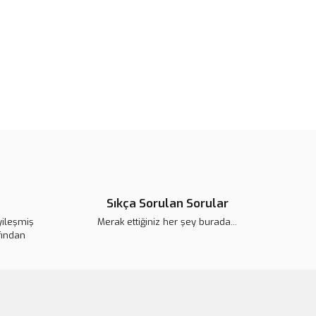
or.
pahalı.
er olmalı.
Gönder
Sıkça Sorulan Sorular
yileşmiş
Merak ettiğiniz her şey burada...
fından