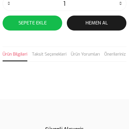
SEPETE EKLE
HEMEN AL
Ürün Bilgileri
Taksit Seçenekleri
Ürün Yorumları
Önerileriniz
Bu ürünün fiyat bilgisi, resim, ürün açıklamalarında ve diğer
konularda yetersiz gördüğünüz noktaları öneri formunu kullanarak
Bu ürüne ilk yorumu siz yapın!
tarafımıza iletebilirsiniz.
Görüş ve önerileriniz için teşekkür ederiz.
Yorum Yaz
Ürün resmi kalitesiz, bozuk veya görüntülenemiyor.
Ürün açıklamasında eksik bilgiler bulunuyor.