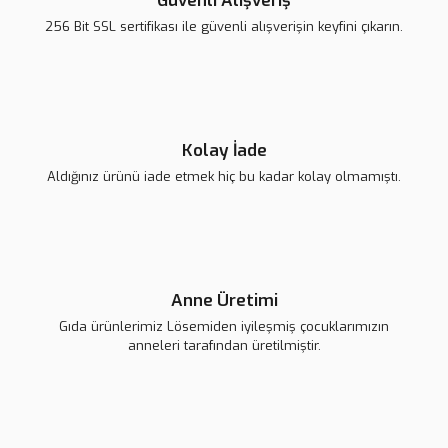
Güvenli Alışveriş
Ürün bilgilerinde hatalar bulunuyor.
256 Bit SSL sertifikası ile güvenli alışverişin keyfini çıkarın.
Ürün fiyatı diğer sitelerden daha pahalı.
Bu ürüne benzer farklı alternatifler olmalı.
Kolay İade
Aldığınız ürünü iade etmek hiç bu kadar kolay olmamıştı.
Gönder
Anne Üretimi
Gıda ürünlerimiz Lösemiden iyileşmiş çocuklarımızın
anneleri tarafından üretilmiştir.