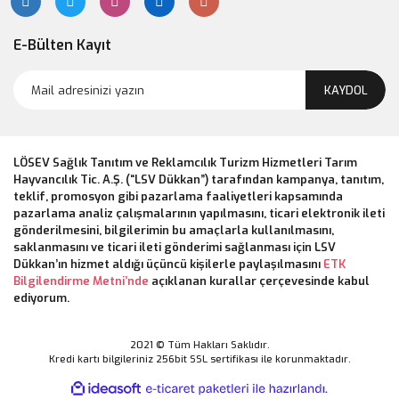
E-Bülten Kayıt
KAYDOL
LÖSEV Sağlık Tanıtım ve Reklamcılık Turizm Hizmetleri Tarım
Hayvancılık Tic. A.Ş. (“LSV Dükkan”) tarafından kampanya, tanıtım,
teklif, promosyon gibi pazarlama faaliyetleri kapsamında
pazarlama analiz çalışmalarının yapılmasını, ticari elektronik ileti
gönderilmesini, bilgilerimin bu amaçlarla kullanılmasını,
saklanmasını ve ticari ileti gönderimi sağlanması için LSV
Dükkan’ın hizmet aldığı üçüncü kişilerle paylaşılmasını
ETK
Bilgilendirme Metni’nde
açıklanan kurallar çerçevesinde kabul
ediyorum.
2021 © Tüm Hakları Saklıdır.
Kredi kartı bilgileriniz 256bit SSL sertifikası ile korunmaktadır.
ile
ideasoft
e-