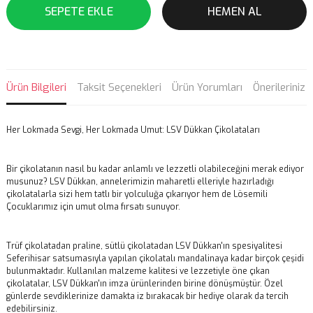
SEPETE EKLE
HEMEN AL
Ürün Bilgileri
Taksit Seçenekleri
Ürün Yorumları
Önerileriniz
Her Lokmada Sevgi, Her Lokmada Umut: LSV Dükkan Çikolataları
Bir çikolatanın nasıl bu kadar anlamlı ve lezzetli olabileceğini merak ediyor
musunuz? LSV Dükkan, annelerimizin maharetli elleriyle hazırladığı
çikolatalarla sizi hem tatlı bir yolculuğa çıkarıyor hem de Lösemili
Çocuklarımız için umut olma fırsatı sunuyor.
Trüf çikolatadan praline, sütlü çikolatadan LSV Dükkan'ın spesiyalitesi
Seferihisar satsumasıyla yapılan çikolatalı mandalinaya kadar birçok çeşidi
bulunmaktadır. Kullanılan malzeme kalitesi ve lezzetiyle öne çıkan
çikolatalar, LSV Dükkan'ın imza ürünlerinden birine dönüşmüştür. Özel
günlerde sevdiklerinize damakta iz bırakacak bir hediye olarak da tercih
edebilirsiniz.