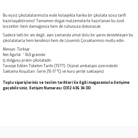
Bu eşsiz çikolatalarımızla evde kolaylıkla harika bir çikolata sosu tarifi
hazırlayabilirsiniz! Tamamen doğal malzemelerle hazırlanan bu özel
lezzetler, hem damağınıza hem de ruhunuza dokunacak.
Sadece tatlı bir anı değil, aynı zamanda umut dolu bir yarını destekleyen bu
çikolatalarla hem kendinizi hem de Lösemili Çocuklarımızı mutlu edin.
Menşei: Türkiye
Net Ağırlık: ~ 160 gramdır.
İç dolgusu pralin çikolatadır.
Tavsiye Edilen Tüketim Tarihi (TETT): Orjinal ambalajın üzerindedir.
Saklama Koşulları: Serin (15-17 °C) ve kuru yerde saklayınız.
Toplu siparişleriniz ve teslim tarihleri ile ilgili mağazamızla iletişime
geçebilirsiniz. İletişim Numarası: 0312 436 34 00
Bu ürünün fiyat bilgisi, resim, ürün açıklamalarında ve diğer
konularda yetersiz gördüğünüz noktaları öneri formunu kullanarak
Bu ürüne ilk yorumu siz yapın!
tarafımıza iletebilirsiniz.
Görüş ve önerileriniz için teşekkür ederiz.