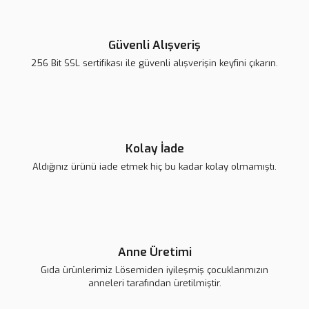
Yorum Yaz
Ürün resmi kalitesiz, bozuk veya görüntülenemiyor.
Ürün açıklamasında eksik bilgiler bulunuyor.
Güvenli Alışveriş
Ürün bilgilerinde hatalar bulunuyor.
256 Bit SSL sertifikası ile güvenli alışverişin keyfini çıkarın.
Ürün fiyatı diğer sitelerden daha pahalı.
Bu ürüne benzer farklı alternatifler olmalı.
Kolay İade
Aldığınız ürünü iade etmek hiç bu kadar kolay olmamıştı.
Gönder
Anne Üretimi
Gıda ürünlerimiz Lösemiden iyileşmiş çocuklarımızın
anneleri tarafından üretilmiştir.