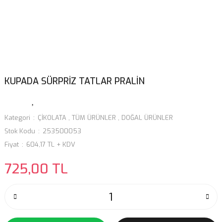
KUPADA SÜRPRİZ TATLAR PRALİN
Kategori
ÇİKOLATA
,
TÜM ÜRÜNLER
,
DOĞAL ÜRÜNLER
Stok Kodu
253500053
Fiyat
604,17 TL + KDV
725,00 TL