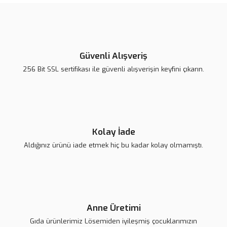
tarafımıza iletebilirsiniz.
Görüş ve önerileriniz için teşekkür ederiz.
Yorum Yaz
Ürün resmi kalitesiz, bozuk veya görüntülenemiyor.
Ürün açıklamasında eksik bilgiler bulunuyor.
Güvenli Alışveriş
Ürün bilgilerinde hatalar bulunuyor.
256 Bit SSL sertifikası ile güvenli alışverişin keyfini çıkarın.
Ürün fiyatı diğer sitelerden daha pahalı.
Bu ürüne benzer farklı alternatifler olmalı.
Kolay İade
Aldığınız ürünü iade etmek hiç bu kadar kolay olmamıştı.
Gönder
Anne Üretimi
Gıda ürünlerimiz Lösemiden iyileşmiş çocuklarımızın