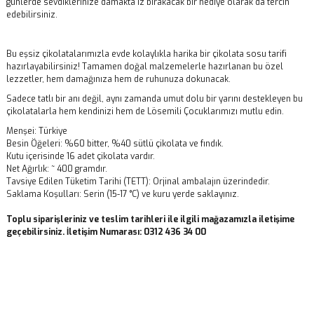
günlerde sevdiklerinize damakta iz bırakacak bir hediye olarak da tercih
edebilirsiniz.
Bu eşsiz çikolatalarımızla evde kolaylıkla harika bir çikolata sosu tarifi
hazırlayabilirsiniz! Tamamen doğal malzemelerle hazırlanan bu özel
lezzetler, hem damağınıza hem de ruhunuza dokunacak.
Sadece tatlı bir anı değil, aynı zamanda umut dolu bir yarını destekleyen bu
çikolatalarla hem kendinizi hem de Lösemili Çocuklarımızı mutlu edin.
Menşei: Türkiye
Besin Öğeleri: %60 bitter, %40 sütlü çikolata ve fındık.
Kutu içerisinde 16 adet çikolata vardır.
Net Ağırlık: ~ 400 gramdır.
Tavsiye Edilen Tüketim Tarihi (TETT): Orjinal ambalajın üzerindedir.
Saklama Koşulları: Serin (15-17 °C) ve kuru yerde saklayınız.
Toplu siparişleriniz ve teslim tarihleri ile ilgili mağazamızla iletişime
geçebilirsiniz. İletişim Numarası: 0312 436 34 00
Bu ürünün fiyat bilgisi, resim, ürün açıklamalarında ve diğer
konularda yetersiz gördüğünüz noktaları öneri formunu kullanarak
Bu ürüne ilk yorumu siz yapın!