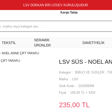
LSV DÜKKAN BİR LÖSEV KURULUŞUDUR.
Kargo Takip
SERAMİK
TEKSTİL
DAVETİYELİK
ÜRÜNLER
- NOEL ANNE ÇİFT TARAFLI
LSV SÜS - NOEL A
Kategori
BİBLO VE SÜSLER
,
TÜ
Marka
LSV
Stok Kodu
224300058
Fiyat
195,83 TL + KDV
235,00 TL