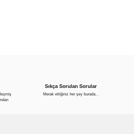
.
ahalı.
 olmalı.
Gönder
Sıkça Sorulan Sorular
ileşmiş
Merak ettiğiniz her şey burada...
ından