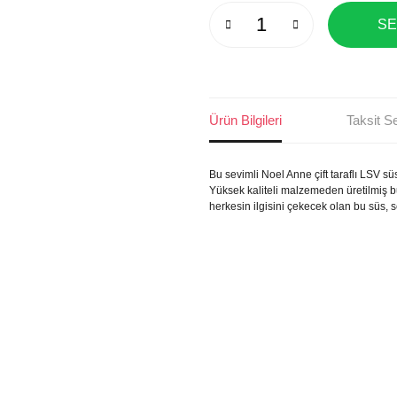
SE
Ürün Bilgileri
Taksit S
Bu sevimli Noel Anne çift taraflı LSV s
Yüksek kaliteli malzemeden üretilmiş bu 
herkesin ilgisini çekecek olan bu süs, 
Bu ürünün fiyat bilgisi, resim, ürün
öneri formunu kullanarak tarafımıza il
Görüş ve önerileriniz için teşekkür e
Ürün resmi kalitesiz, bozuk veya 
Ürün açıklamasında eksik bilgiler 