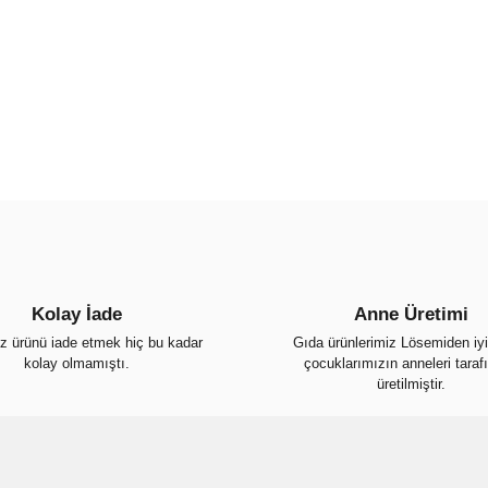
Ürün bilgilerinde hatalar bulunuyor
Ürün fiyatı diğer sitelerden daha p
Bu ürüne benzer farklı alternatifler
Kolay İade
Anne Üretimi
ız ürünü iade etmek hiç bu kadar
Gıda ürünlerimiz Lösemiden iy
kolay olmamıştı.
çocuklarımızın anneleri taraf
üretilmiştir.