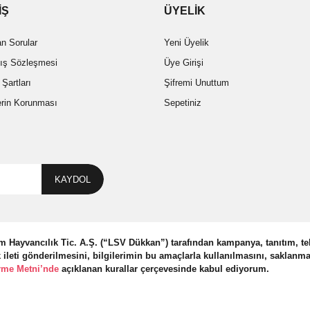
İŞ
ÜYELİK
an Sorular
Yeni Üyelik
tış Sözleşmesi
Üye Girişi
 Şartları
Şifremi Unuttum
lerin Korunması
Sepetiniz
KAYDOL
 Hayvancılık Tic. A.Ş. (“LSV Dükkan”) tarafından kampanya, tanıtım, te
k ileti gönderilmesini, bilgilerimin bu amaçlarla kullanılmasını, saklanm
rme Metni’nde
açıklanan kurallar çerçevesinde kabul ediyorum.