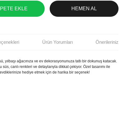
PETE EKLE
HEMEN AL
eçenekleri
Ürün Yorumları
Önerileriniz
üsü, yılbaşı ağacınıza ve ev dekorasyonunuza tatlı bir dokunuş katacak.
süs, canlı renkleri ve detaylarıyla dikkat çekiyor. Özel tasarımı ile
sevdiklerinize hediye etmek için de harika bir seçenek!
 açıklamalarında ve diğer konularda yetersiz gördüğünüz noktaları
etebilirsiniz.
Bu ürüne ilk yorumu siz yapın!
deriz.
görüntülenemiyor.
Yorum Yaz
bulunuyor.