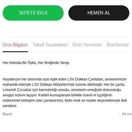
SEPETE EKLE
HEMEN AL
Ürün Bilgileri
Taksit Seçenekleri
Ürün Yorumları
Önerileriniz
Her Adımda Bir Öykü, Her İlmiğinde Sevgi
Hayatınızın her alanında size eşlik eden LSV Dükkan Çantaları, annelerimizin
maharetli elleriyle LSV Dükkan Atölyeleri'nde özenle dikilmiştir. Her bir çanta,
Lösemili Çocuklar için barındırdığı umudu, annelerin emeğiyle dokunduğu
sevgiyi sizlere taşıyor. Kaliteli kumaşlarıyla birlikte özenli el işçiliğinin
mükemmel birleşimi olan çantalarımız, farklı renk ve model seçenekleriyle fark
yaratıyor.
Boyut
:
44 cm