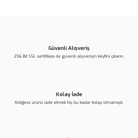
Bu ürünün fiyat bilgisi, resim, ürün açıklamalarında ve diğer
konularda yetersiz gördüğünüz noktaları öneri formunu kullanarak
Bu ürüne ilk yorumu siz yapın!
tarafımıza iletebilirsiniz.
Görüş ve önerileriniz için teşekkür ederiz.
Yorum Yaz
Ürün resmi kalitesiz, bozuk veya görüntülenemiyor.
Ürün açıklamasında eksik bilgiler bulunuyor.
Güvenli Alışveriş
Ürün bilgilerinde hatalar bulunuyor.
256 Bit SSL sertifikası ile güvenli alışverişin keyfini çıkarın.
Ürün fiyatı diğer sitelerden daha pahalı.
Bu ürüne benzer farklı alternatifler olmalı.
Kolay İade
Aldığınız ürünü iade etmek hiç bu kadar kolay olmamıştı.
Gönder