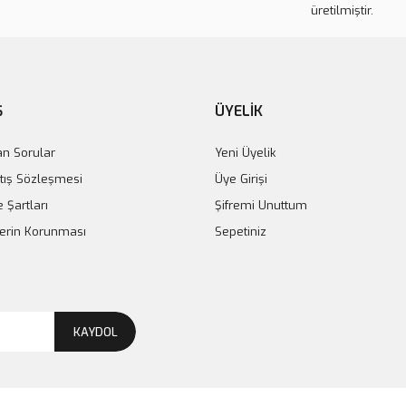
üretilmiştir.
im Kol Çantası
0 TL
Ş
ÜYELİK
an Sorular
Yeni Üyelik
tış Sözleşmesi
Üye Girişi
e Şartları
Şifremi Unuttum
ilerin Korunması
Sepetiniz
KAYDOL