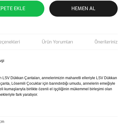
EPETE EKLE
HEMEN AL
eçenekleri
Ürün Yorumları
Önerileriniz
vgi
en LSV Dükkan Çantaları, annelerimizin maharetli elleriyle LSV Dükkan
ir çanta, Lösemili Çocuklar için barındırdığı umudu, annelerin emeğiyle
eli kumaşlarıyla birlikte özenli el işçiliğinin mükemmel birleşimi olan
kleriyle fark yaratıyor.
 cm