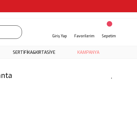
Giriş Yap
Favorilerim
Sepetim
SERTİFİKA&KIRTASİYE
KAMPANYA
anta