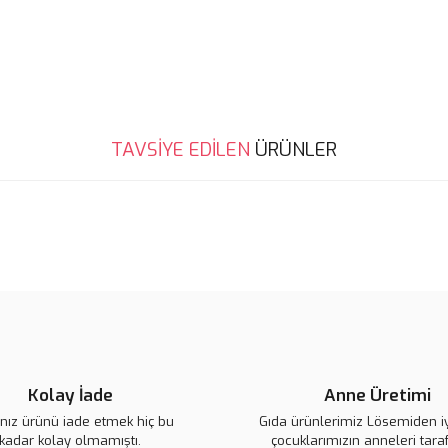
Bu ürünün fiyat bilgisi, resim, ü
noktaları öneri formunu kullanarak 
B
Görüş ve önerileriniz için teşekkür
Ürün resmi kalitesiz, bozuk veya
TAVSİYE EDİLEN
ÜRÜNLER
Ürün açıklamasında eksik bilgile
Ürün bilgilerinde hatalar bulunuy
Ürün fiyatı diğer sitelerden daha 
Bu ürüne benzer farklı alternatifl
Kolay İade
Anne Üretimi
ınız ürünü iade etmek hiç bu
Gıda ürünlerimiz Lösemiden i
kadar kolay olmamıştı.
çocuklarımızın anneleri tara