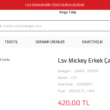
LSV DÜKKAN BİR LÖSEV KURULUŞUDUR.
Kargo Takip
TEKSTİL
SERAMİK ÜRÜNLER
DAVETİYELİK
Lsv Mickey Erkek Ç
Kategori
ÇANTA
,
TEKSTİL
Marka
LSV
Stok Kodu
07020071
Fiyat
350,00 TL + KDV
420,00 TL