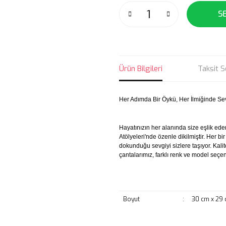
S
Ürün Bilgileri
Taksit S
Her Adımda Bir Öykü, Her İlmiğinde Se
Hayatınızın her alanında size eşlik ed
Atölyeleri'nde özenle dikilmiştir. Her b
dokunduğu sevgiyi sizlere taşıyor. Kalit
çantalarımız, farklı renk ve model seçene
Boyut
:
30 cm x 29