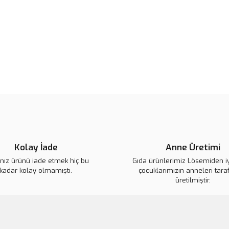
Ürün resmi kalitesiz, bozuk veya
Ürün açıklamasında eksik bilgile
Ürün bilgilerinde hatalar bulunuy
Ürün fiyatı diğer sitelerden daha 
Bu ürüne benzer farklı alternatifl
Kolay İade
Anne Üretimi
ınız ürünü iade etmek hiç bu
Gıda ürünlerimiz Lösemiden i
kadar kolay olmamıştı.
çocuklarımızın anneleri tara
üretilmiştir.