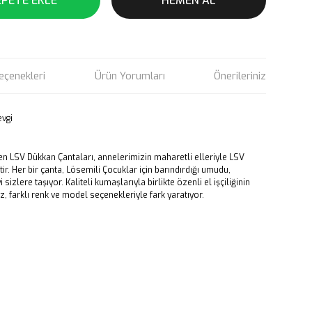
EPETE EKLE
HEMEN AL
eçenekleri
Ürün Yorumları
Önerileriniz
evgi
den LSV Dükkan Çantaları, annelerimizin maharetli elleriyle LSV
ir. Her bir çanta, Lösemili Çocuklar için barındırdığı umudu,
zlere taşıyor. Kaliteli kumaşlarıyla birlikte özenli el işçiliğinin
 farklı renk ve model seçenekleriyle fark yaratıyor.
rün açıklamalarında ve diğer konularda yetersiz gördüğünüz
tarafımıza iletebilirsiniz.
u ürüne ilk yorumu siz yapın!
 ederiz.