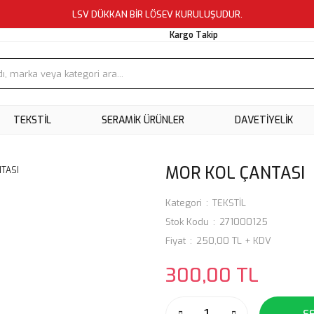
LSV DÜKKAN BİR LÖSEV KURULUŞUDUR.
Kargo Takip
TEKSTİL
SERAMİK ÜRÜNLER
DAVETİYELİK
MOR KOL ÇANTASI
Kategori
TEKSTİL
Stok Kodu
271000125
Fiyat
250,00 TL + KDV
300,00 TL