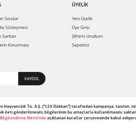
Ş
ÜYELİK
an Sorular
Yeni Üyelik
tış Sözleşmesi
Üye Girişi
e Şartları
Şifremi Unuttum
ilerin Korunması
Sepetiniz
KAYDOL
m Hayvancılık Tic. A.Ş. (“LSV Dükkan”) tarafından kampanya, tanıtım, t
ik ileti gönderilmesini, bilgilerimin bu amaçlarla kullanılmasını, saklan
Bilgilendirme Metni’nde
açıklanan kurallar çerçevesinde kabul ediyor