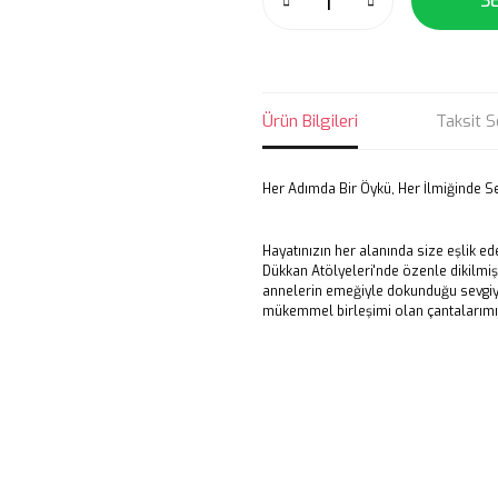
S
Ürün Bilgileri
Taksit S
Her Adımda Bir Öykü, Her İlmiğinde S
Hayatınızın her alanında size eşlik e
Dükkan Atölyeleri'nde özenle dikilmişt
annelerin emeğiyle dokunduğu sevgiyi si
mükemmel birleşimi olan çantalarımız,
Bu ürünün fiyat bilgisi, resim, ü
noktaları öneri formunu kullanarak 
B
Görüş ve önerileriniz için teşekkür