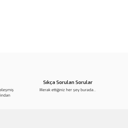
 görüntülenemiyor.
Yorum Yaz
r bulunuyor.
or.
pahalı.
er olmalı.
Gönder
Sıkça Sorulan Sorular
yileşmiş
Merak ettiğiniz her şey burada...
fından