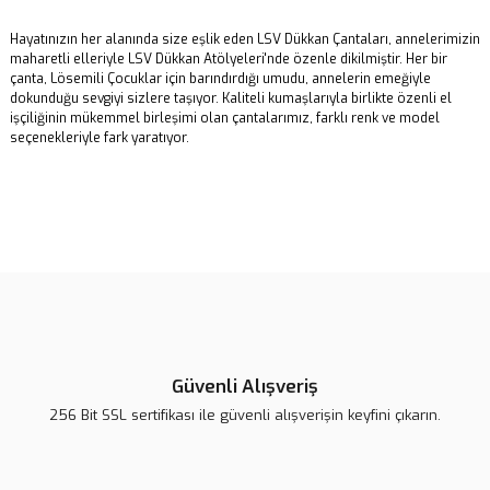
Hayatınızın her alanında size eşlik eden LSV Dükkan Çantaları, annelerimizin
maharetli elleriyle LSV Dükkan Atölyeleri'nde özenle dikilmiştir. Her bir
çanta, Lösemili Çocuklar için barındırdığı umudu, annelerin emeğiyle
dokunduğu sevgiyi sizlere taşıyor. Kaliteli kumaşlarıyla birlikte özenli el
işçiliğinin mükemmel birleşimi olan çantalarımız, farklı renk ve model
seçenekleriyle fark yaratıyor.
Bu ürünün fiyat bilgisi, resim, ürün açıklamalarında ve diğer
konularda yetersiz gördüğünüz noktaları öneri formunu kullanarak
tarafımıza iletebilirsiniz.
Görüş ve önerileriniz için teşekkür ederiz.
Muhteşem
Rengi ve kumaşı çok iyi cep kısmı geniş askıların uzunluğu tam kararında
Ürün resmi kalitesiz, bozuk veya görüntülenemiyor.
kolda ve omuzda kullanabilirsin çok şık kesinlikle alın Sonuçta Lösev var
Ürün açıklamasında eksik bilgiler bulunuyor.
daha ne olsun
Güvenli Alışveriş
Ürün bilgilerinde hatalar bulunuyor.
256 Bit SSL sertifikası ile güvenli alışverişin keyfini çıkarın.
S... B... | 06/03/2025
Ürün fiyatı diğer sitelerden daha pahalı.
Bu ürüne benzer farklı alternatifler olmalı.
Yorum Yaz