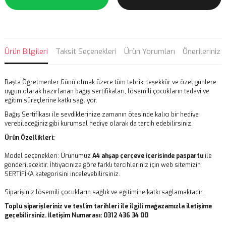
Ürün Bilgileri
Taksit Seçenekleri
Ürün Yorumları
Önerileriniz
Başta Öğretmenler Günü olmak üzere tüm tebrik, teşekkür ve özel günlere
uygun olarak hazırlanan bağış sertifikaları, lösemili çocukların tedavi ve
eğitim süreçlerine katkı sağlıyor.
Bağış Sertifikası ile sevdiklerinize zamanın ötesinde kalıcı bir hediye
verebileceğiniz gibi kurumsal hediye olarak da tercih edebilirsiniz.
Ürün Özellikleri:
Model seçenekleri: Ürünümüz
A4 ahşap çerçeve içerisinde paspartu
ile
gönderilecektir. İhtiyacınıza göre farklı tercihleriniz için web sitemizin
SERTİFİKA kategorisini inceleyebilirsiniz.
Siparişiniz lösemili çocukların sağlık ve eğitimine katkı sağlamaktadır.
Toplu siparişleriniz ve teslim tarihleri ile ilgili mağazamızla iletişime
geçebilirsiniz. İletişim Numarası: 0312 436 34 00