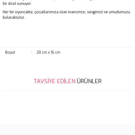
bir dost sunuyor.
Her bir oyuncakta, çocuklarımıza olan inancımızı, sevgimizi ve umudumuzu
bulacaksınız.
Boyut
:
28 cm x 16 cm
Bu ürünün fiyat bilgisi, resim, ürün açıklamalarında ve diğer
TAVSİYE EDİLEN
ÜRÜNLER
konularda yetersiz gördüğünüz noktaları öneri formunu kullanarak
Bu ürüne ilk yorumu siz yapın!
tarafımıza iletebilirsiniz.
Görüş ve önerileriniz için teşekkür ederiz.
Yorum Yaz
Ürün resmi kalitesiz, bozuk veya görüntülenemiyor.
Ürün açıklamasında eksik bilgiler bulunuyor.
Ürün bilgilerinde hatalar bulunuyor.