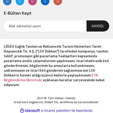
E-Bülten Kayıt
Lsv Özel Tasarım Beren Saat Bebek
KAYDOL
720,00 TL
LÖSEV Sağlık Tanıtım ve Reklamcılık Turizm Hizmetleri Tarım
Hayvancılık Tic. A.Ş. (“LSV Dükkan”) tarafından kampanya, tanıtım,
teklif, promosyon gibi pazarlama faaliyetleri kapsamında
pazarlama analiz çalışmalarının yapılmasını, ticari elektronik ileti
gönderilmesini, bilgilerimin bu amaçlarla kullanılmasını,
saklanmasını ve ticari ileti gönderimi sağlanması için LSV
Dükkan’ın hizmet aldığı üçüncü kişilerle paylaşılmasını
ETK
Bilgilendirme Metni’nde
açıklanan kurallar çerçevesinde kabul
ediyorum.
2021 © Tüm Hakları Saklıdır.
Kredi kartı bilgileriniz 256bit SSL sertifikası ile korunmaktadır.
ile
ideasoft
e-