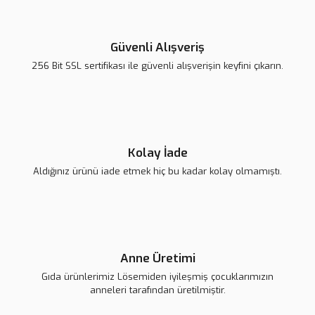
Ürün fiyatı diğer sitelerden daha pahalı.
Bu ürüne benzer farklı alternatifler olmalı.
Güvenli Alışveriş
256 Bit SSL sertifikası ile güvenli alışverişin keyfini çıkarın.
Gönder
Lsv Özel Tasarım Özgür Masur Bebek
Kolay İade
Aldığınız ürünü iade etmek hiç bu kadar kolay olmamıştı.
1.150,00 TL
Anne Üretimi
Gıda ürünlerimiz Lösemiden iyileşmiş çocuklarımızın
anneleri tarafından üretilmiştir.