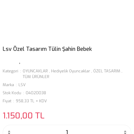
Lsv Özel Tasarım Tülin Şahin Bebek
Kategori
OYUNCAKLAR
,
Hediyelik Oyuncaklar
,
ÖZEL TASARIM
,
TÜM ÜRÜNLER
Marka
LSV
Stok Kodu
04020038
Fiyat
958,33 TL + KDV
1.150,00 TL