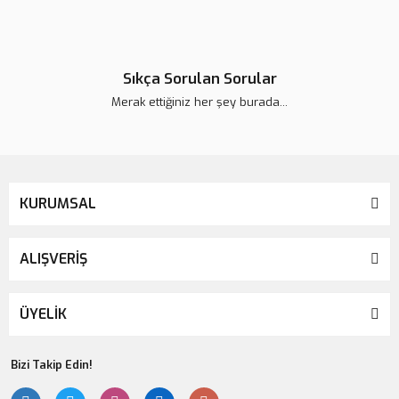
Sıkça Sorulan Sorular
Merak ettiğiniz her şey burada...
Lsv Özel Tasarım Hülya Avşar Bebek
1.150,00 TL
KURUMSAL
ALIŞVERİŞ
ÜYELİK
Bizi Takip Edin!