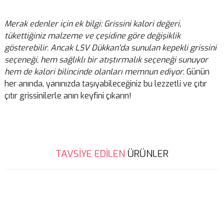
Merak edenler için ek bilgi: Grissini kalori değeri,
tükettiğiniz malzeme ve çeşidine göre değişiklik
gösterebilir. Ancak LSV Dükkan'da sunulan kepekli grissini
seçeneği, hem sağlıklı bir atıştırmalık seçeneği sunuyor
hem de kalori bilincinde olanları memnun ediyor
. Günün
her anında, yanınızda taşıyabileceğiniz bu lezzetli ve çıtır
çıtır grissinilerle anın keyfini çıkarın!
Bu ürünün fiyat bilgisi, resim, ürün açıklamalarında ve diğer
TAVSİYE EDİLEN
ÜRÜNLER
konularda yetersiz gördüğünüz noktaları öneri formunu kullanarak
tarafımıza iletebilirsiniz.
Görüş ve önerileriniz için teşekkür ederiz.
Harika
Harika, tekrar alıyorum nefis
Ürün resmi kalitesiz, bozuk veya görüntülenemiyor.
Ürün açıklamasında eksik bilgiler bulunuyor.
H... B... | 21/01/2025