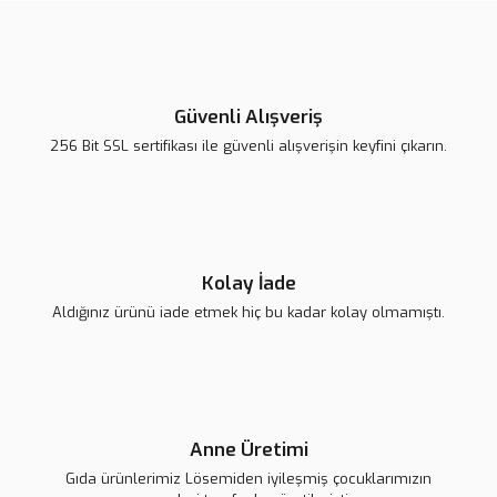
Ürün bilgilerinde hatalar bulunuyor.
Ürün fiyatı diğer sitelerden daha pahalı.
Haria
Bu ürüne benzer farklı alternatifler olmalı.
nefissss
LSV Kars Kaşarı NS
Güvenli Alışveriş
H... B... | 23/10/2024
256 Bit SSL sertifikası ile güvenli alışverişin keyfini çıkarın.
380,00 TL
Harikasiniz
Gönder
Harikasiniz şahane.
H... B... | 23/10/2024
Kolay İade
Aldığınız ürünü iade etmek hiç bu kadar kolay olmamıştı.
Yorum Yaz
Anne Üretimi
Gıda ürünlerimiz Lösemiden iyileşmiş çocuklarımızın