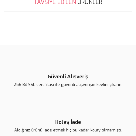
TAVSİYE EDİLEN
ÜRÜNLER
konularda yetersiz gördüğünüz noktaları öneri formunu kullanarak
Bu ürüne ilk yorumu siz yapın!
tarafımıza iletebilirsiniz.
Görüş ve önerileriniz için teşekkür ederiz.
Yorum Yaz
Ürün resmi kalitesiz, bozuk veya görüntülenemiyor.
Ürün açıklamasında eksik bilgiler bulunuyor.
Ürün bilgilerinde hatalar bulunuyor.
Ürün fiyatı diğer sitelerden daha pahalı.
Bu ürüne benzer farklı alternatifler olmalı.
Güvenli Alışveriş
256 Bit SSL sertifikası ile güvenli alışverişin keyfini çıkarın.
Lsv Canım Kardeşim Sırt Çantası
Gönder
420,00 TL
Kolay İade
Aldığınız ürünü iade etmek hiç bu kadar kolay olmamıştı.