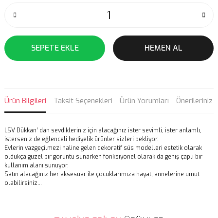
SEPETE EKLE
HEMEN AL
Ürün Bilgileri
Taksit Seçenekleri
Ürün Yorumları
Önerileriniz
LSV Dükkan’ dan sevdikleriniz için alacağınız ister sevimli, ister anlamlı,
isterseniz de eğlenceli hediyelik ürünler sizleri bekliyor.
Evlerin vazgeçilmezi haline gelen dekoratif süs modelleri estetik olarak
oldukça güzel bir görüntü sunarken fonksiyonel olarak da geniş çaplı bir
kullanım alanı sunuyor.
Satın alacağınız her aksesuar ile çocuklarımıza hayat, annelerine umut
olabilirsiniz…
Bu ürünün fiyat bilgisi, resim, ürün açıklamalarında ve diğer