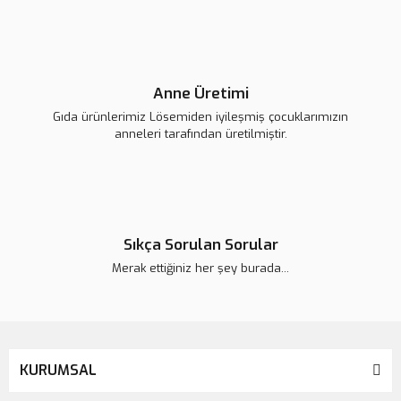
Anne Üretimi
Gıda ürünlerimiz Lösemiden iyileşmiş çocuklarımızın
anneleri tarafından üretilmiştir.
Lsv Canım Kardeşim Kol Çantası
Sıkça Sorulan Sorular
420,00 TL
Merak ettiğiniz her şey burada...
KURUMSAL