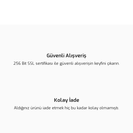
Bu ürünün fiyat bilgisi, resim, ürün açıklamalarında ve diğer
konularda yetersiz gördüğünüz noktaları öneri formunu kullanarak
Bu ürüne ilk yorumu siz yapın!
tarafımıza iletebilirsiniz.
Görüş ve önerileriniz için teşekkür ederiz.
Yorum Yaz
Ürün resmi kalitesiz, bozuk veya görüntülenemiyor.
Ürün açıklamasında eksik bilgiler bulunuyor.
Güvenli Alışveriş
Ürün bilgilerinde hatalar bulunuyor.
256 Bit SSL sertifikası ile güvenli alışverişin keyfini çıkarın.
Ürün fiyatı diğer sitelerden daha pahalı.
Bu ürüne benzer farklı alternatifler olmalı.
Kolay İade
Aldığınız ürünü iade etmek hiç bu kadar kolay olmamıştı.
Gönder