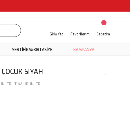
Giriş Yap
Favorilerim
Sepetim
SERTİFİKA&KIRTASİYE
KAMPANYA
 ÇOCUK SİYAH
RÜNLER
,
TÜM ÜRÜNLER