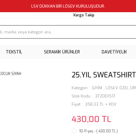
LSV DÜKKAN BİR LÖSEV KURULUŞUDUR.
Kargo Takip
TEKSTİL
SERAMİK ÜRÜNLER
DAVETİYELİK
25.YIL SWEATSHIRT
Kategori
GİYİM
,
LÖSEV ÖZEL Ü
Stok Kodu
372001517.
Fiyat
358,33 TL + KDV
430,00 TL
10-11 yaş - ( 430,00 TL )