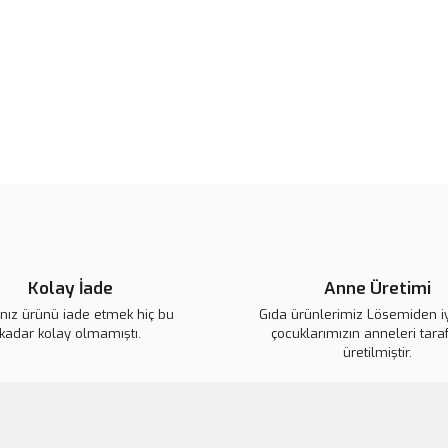
B
Görüş ve önerileriniz için teşekkür
Ürün resmi kalitesiz, bozuk veya
Ürün açıklamasında eksik bilgile
Ürün bilgilerinde hatalar bulunuy
Ürün fiyatı diğer sitelerden daha 
Bu ürüne benzer farklı alternatifl
Kolay İade
Anne Üretimi
ınız ürünü iade etmek hiç bu
Gıda ürünlerimiz Lösemiden i
kadar kolay olmamıştı.
çocuklarımızın anneleri tara
üretilmiştir.