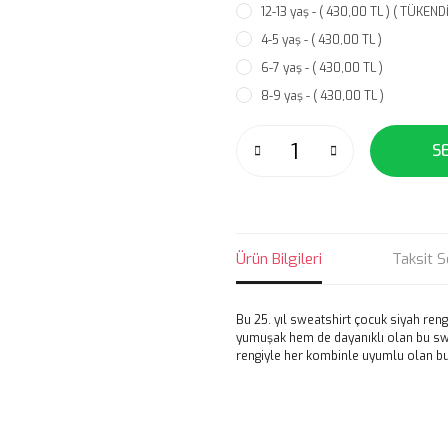
12-13 yaş - ( 430,00 TL ) ( TÜKENDİ
4-5 yaş - ( 430,00 TL )
6-7 yaş - ( 430,00 TL )
8-9 yaş - ( 430,00 TL )
S
Ürün Bilgileri
Taksit S
Bu 25. yıl sweatshirt çocuk siyah ren
yumuşak hem de dayanıklı olan bu swe
rengiyle her kombinle uyumlu olan bu
Bu ürünün fiyat bilgisi, resim, ü
noktaları öneri formunu kullanarak 