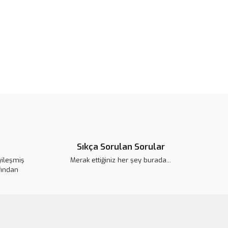
u ürüne ilk yorumu siz yapın!
 ederiz.
 görüntülenemiyor.
Yorum Yaz
r bulunuyor.
or.
pahalı.
er olmalı.
Sıkça Sorulan Sorular
Gönder
yileşmiş
Merak ettiğiniz her şey burada...
fından