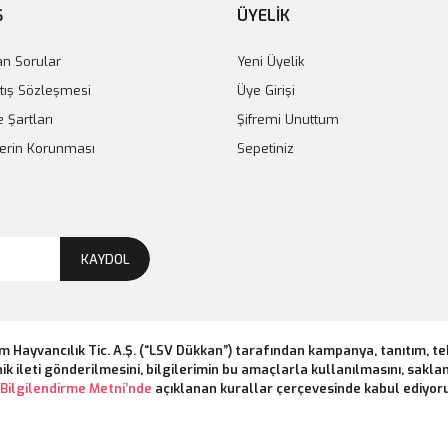
Ş
ÜYELİK
an Sorular
Yeni Üyelik
tış Sözleşmesi
Üye Girişi
e Şartları
Şifremi Unuttum
ilerin Korunması
Sepetiniz
KAYDOL
m Hayvancılık Tic. A.Ş. (“LSV Dükkan”) tarafından kampanya, tanıtım, t
ik ileti gönderilmesini, bilgilerimin bu amaçlarla kullanılmasını, saklan
Bilgilendirme Metni’nde
açıklanan kurallar çerçevesinde kabul ediyor