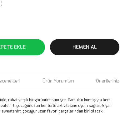
 )
EPETE EKLE
HEMEN AL
eçenekleri
Ürün Yorumları
Önerileriniz
giyle, rahat ve şık bir görünüm sunuyor. Pamuklu kumaşıyla hem
atshirt, çocuğunuzun her türlü aktivitesine uyum sağlar. Siyah
 sweatshirt, çocuğunuzun favori parçalarından biri olacak.
rün açıklamalarında ve diğer konularda yetersiz gördüğünüz
tarafımıza iletebilirsiniz.