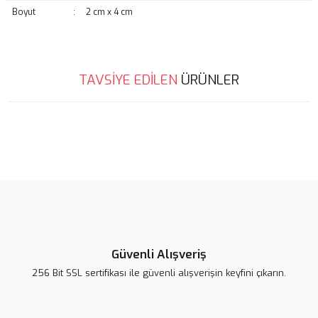
Boyut
:
2 cm x 4 cm
Bu ürünün fiyat bilgisi, resim, ürün açıklamalarında ve diğer
TAVSİYE EDİLEN
ÜRÜNLER
konularda yetersiz gördüğünüz noktaları öneri formunu kullanarak
Bu ürüne ilk yorumu siz yapın!
tarafımıza iletebilirsiniz.
Görüş ve önerileriniz için teşekkür ederiz.
Yorum Yaz
Ürün resmi kalitesiz, bozuk veya görüntülenemiyor.
Ürün açıklamasında eksik bilgiler bulunuyor.
Ürün bilgilerinde hatalar bulunuyor.
Ürün fiyatı diğer sitelerden daha pahalı.
Bu ürüne benzer farklı alternatifler olmalı.
Güvenli Alışveriş
256 Bit SSL sertifikası ile güvenli alışverişin keyfini çıkarın.
Lsv Mavi Nazarlık Magnet
Lsv Beyaz Nazarlık Magnet
139,00 TL