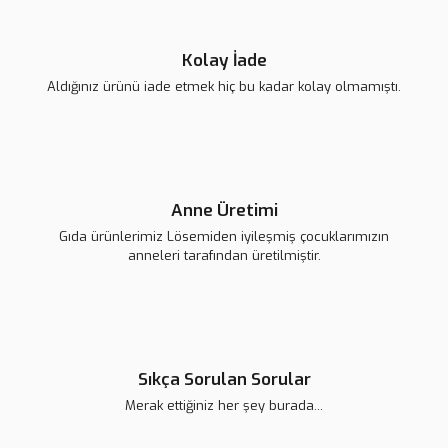
139,00 TL
Gönder
Kolay İade
Aldığınız ürünü iade etmek hiç bu kadar kolay olmamıştı.
Anne Üretimi
Gıda ürünlerimiz Lösemiden iyileşmiş çocuklarımızın
anneleri tarafından üretilmiştir.
Lsv Turkuaz Nazarlık Magnet
Lsv Kırmızı Küçük Kalpler Magnet
139,00 TL
139,00 TL
Sıkça Sorulan Sorular
Merak ettiğiniz her şey burada...