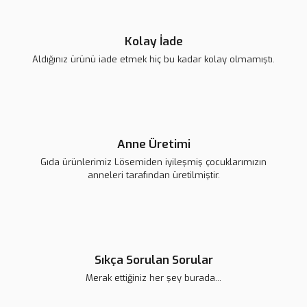
Gönder
Kolay İade
Aldığınız ürünü iade etmek hiç bu kadar kolay olmamıştı.
Lsv Harf Magnet ''Ç''
Lsv Harf Magnet ''D''
Anne Üretimi
139,00 TL
139,00 TL
Gıda ürünlerimiz Lösemiden iyileşmiş çocuklarımızın
anneleri tarafından üretilmiştir.
Sıkça Sorulan Sorular
Merak ettiğiniz her şey burada...
Lsv Harf Magnet ''E''