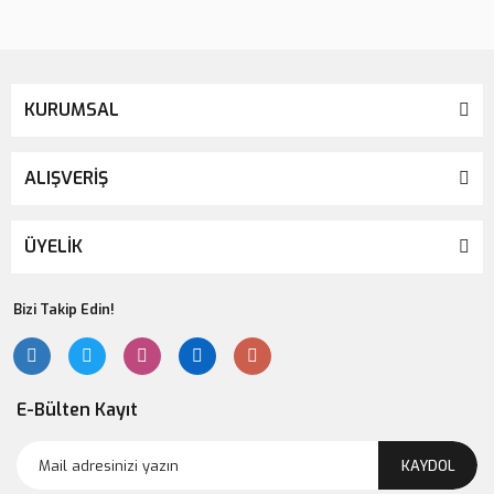
Lsv Harf Magnet ''E''
139,00 TL
KURUMSAL
ALIŞVERİŞ
ÜYELİK
Bizi Takip Edin!
E-Bülten Kayıt
KAYDOL