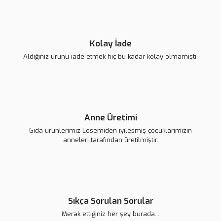
Gönder
Kolay İade
Aldığınız ürünü iade etmek hiç bu kadar kolay olmamıştı.
Lsv Harf Magnet ''Ç''
Lsv Harf Magnet ''D''
Anne Üretimi
139,00 TL
139,00 TL
Gıda ürünlerimiz Lösemiden iyileşmiş çocuklarımızın
anneleri tarafından üretilmiştir.
Sıkça Sorulan Sorular
Merak ettiğiniz her şey burada...