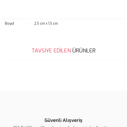
Boyut
:
2,5 cm x 1,5 cm
Bu ürünün fiyat bilgisi, resim, ürün açıklamalarında ve diğer
TAVSİYE EDİLEN
ÜRÜNLER
konularda yetersiz gördüğünüz noktaları öneri formunu kullanarak
Bu ürüne ilk yorumu siz yapın!
tarafımıza iletebilirsiniz.
Görüş ve önerileriniz için teşekkür ederiz.
Yorum Yaz
Ürün resmi kalitesiz, bozuk veya görüntülenemiyor.
Ürün açıklamasında eksik bilgiler bulunuyor.
Ürün bilgilerinde hatalar bulunuyor.
Ürün fiyatı diğer sitelerden daha pahalı.
Bu ürüne benzer farklı alternatifler olmalı.
Lsv Harf Rozet ''A''
Lsv Harf Rozet ''C''
Lsv Harf Rozet ''B''
Güvenli Alışveriş