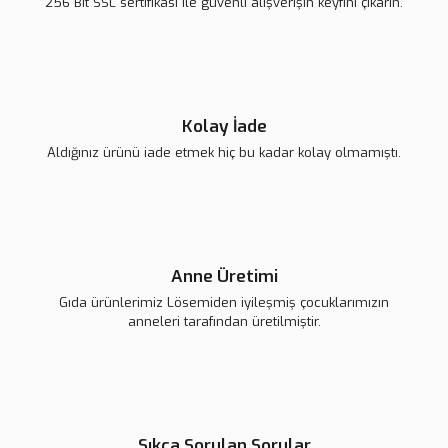
256 Bit SSL sertifikası ile güvenli alışverişin keyfini çıkarın.
139,00 TL
139,00 TL
139,00 TL
Gönder
Kolay İade
Aldığınız ürünü iade etmek hiç bu kadar kolay olmamıştı.
Harf Rozet ''E''
Lsv Harf Rozet ''Ç''
Lsv Harf Rozet ''D''
139,00 TL
139,00 TL
139,00 TL
Anne Üretimi
Gıda ürünlerimiz Lösemiden iyileşmiş çocuklarımızın
anneleri tarafından üretilmiştir.
Sıkça Sorulan Sorular